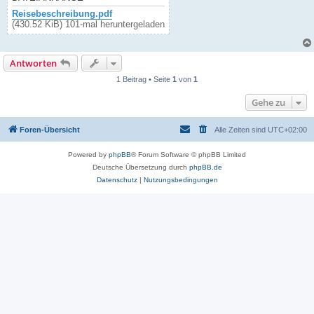
Reisebeschreibung.pdf
(430.52 KiB) 101-mal heruntergeladen
Antworten
1 Beitrag • Seite
1
von
1
Gehe zu
Foren-Übersicht
Alle Zeiten sind
UTC+02:00
Powered by
phpBB
® Forum Software © phpBB Limited
Deutsche Übersetzung durch
phpBB.de
Datenschutz
|
Nutzungsbedingungen