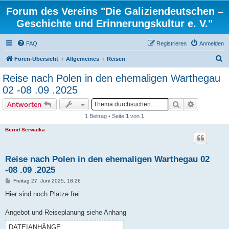
Forum des Vereins "Die Galiziendeutschen –
Geschichte und Erinnerungskultur e. V."
FAQ
Registrieren
Anmelden
S
Foren-Übersicht
Allgemeines
Reisen
u
Reise nach Polen in den ehemaligen Warthegau
c
02 -08 .09 .2025
h
Suche
Erweiterte
Antworten
e
1 Beitrag • Seite
1
von
1
Bernd Serwatka
Reise nach Polen in den ehemaligen Warthegau 02
-08 .09 .2025
B
Freitag 27. Juni 2025, 18:26
e
i
Hier sind noch Plätze frei.
t
r
a
Angebot und Reiseplanung siehe Anhang
g
DATEIANHÄNGE