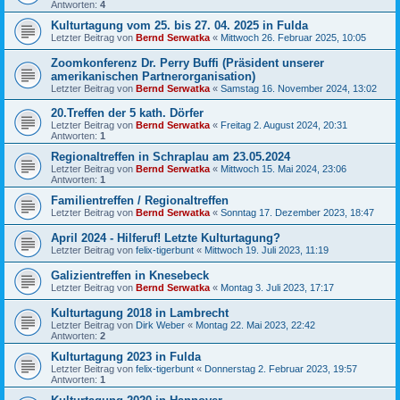
Antworten:
4
Kulturtagung vom 25. bis 27. 04. 2025 in Fulda
Letzter Beitrag von
Bernd Serwatka
«
Mittwoch 26. Februar 2025, 10:05
Zoomkonferenz Dr. Perry Buffi (Präsident unserer
amerikanischen Partnerorganisation)
Letzter Beitrag von
Bernd Serwatka
«
Samstag 16. November 2024, 13:02
20.Treffen der 5 kath. Dörfer
Letzter Beitrag von
Bernd Serwatka
«
Freitag 2. August 2024, 20:31
Antworten:
1
Regionaltreffen in Schraplau am 23.05.2024
Letzter Beitrag von
Bernd Serwatka
«
Mittwoch 15. Mai 2024, 23:06
Antworten:
1
Familientreffen / Regionaltreffen
Letzter Beitrag von
Bernd Serwatka
«
Sonntag 17. Dezember 2023, 18:47
April 2024 - Hilferuf! Letzte Kulturtagung?
Letzter Beitrag von
felix-tigerbunt
«
Mittwoch 19. Juli 2023, 11:19
Galizientreffen in Knesebeck
Letzter Beitrag von
Bernd Serwatka
«
Montag 3. Juli 2023, 17:17
Kulturtagung 2018 in Lambrecht
Letzter Beitrag von
Dirk Weber
«
Montag 22. Mai 2023, 22:42
Antworten:
2
Kulturtagung 2023 in Fulda
Letzter Beitrag von
felix-tigerbunt
«
Donnerstag 2. Februar 2023, 19:57
Antworten:
1