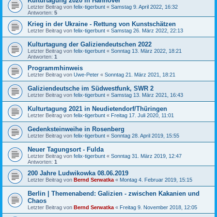
Kulturtagung 2020 in Hannover
Letzter Beitrag von
felix-tigerbunt
«
Samstag 9. April 2022, 16:32
Antworten:
5
Krieg in der Ukraine - Rettung von Kunstschätzen
Letzter Beitrag von
felix-tigerbunt
«
Samstag 26. März 2022, 22:13
Kulturtagung der Galiziendeutschen 2022
Letzter Beitrag von
felix-tigerbunt
«
Sonntag 13. März 2022, 18:21
Antworten:
1
Programmhinweis
Letzter Beitrag von
Uwe-Peter
«
Sonntag 21. März 2021, 18:21
Galiziendeutsche im Südwestfunk, SWR 2
Letzter Beitrag von
felix-tigerbunt
«
Samstag 13. März 2021, 16:43
Kulturtagung 2021 in Neudietendorf/Thüringen
Letzter Beitrag von
felix-tigerbunt
«
Freitag 17. Juli 2020, 11:01
Gedenksteinweihe in Rosenberg
Letzter Beitrag von
felix-tigerbunt
«
Sonntag 28. April 2019, 15:55
Neuer Tagungsort - Fulda
Letzter Beitrag von
felix-tigerbunt
«
Sonntag 31. März 2019, 12:47
Antworten:
1
200 Jahre Ludwikowka 08.06.2019
Letzter Beitrag von
Bernd Serwatka
«
Montag 4. Februar 2019, 15:15
Berlin | Themenabend: Galizien - zwischen Kakanien und
Chaos
Letzter Beitrag von
Bernd Serwatka
«
Freitag 9. November 2018, 12:05