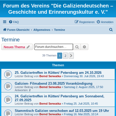
Forum des Vereins "Die Galiziendeutschen –
Geschichte und Erinnerungskultur e. V."
FAQ
Registrieren
Anmelden
S
Foren-Übersicht
Allgemeines
Termine
u
Termine
c
Suche
Erweiterte Suche
Neues Thema
h
e
1
2
Nächste
39 Themen
Themen
25. Galiziertreffen in Kütten/ Petersberg am 24.10.2026
Letzter Beitrag von
Bernd Serwatka
«
Donnerstag 30. Juli 2026, 19:43
Galizien- Filmabend 23.08.2025 Vorankündigung
Letzter Beitrag von
Bernd Serwatka
«
Samstag 2. August 2025, 17:50
Antworten:
2
24. Galiziertreffen in Kütten/ Petersberg am Sonnabend,
27.09.2025
Letzter Beitrag von
Bernd Serwatka
«
Freitag 25. Juli 2025, 10:45
Stammtisch Galizien verschoben auf 12.03.2025 um 19 Uhr
Letzter Beitrag von
Bernd Serwatka
«
Freitag 16. Mai 2025, 10:14