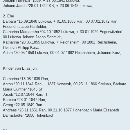
Johann Heinrich *1839, + 27.08.1841 Lukowa,
Johann Jacob *28.01.1842 KB, + 23.06.1843 Lukowa,
2. Ehe
Barbara *16.09.1848 Lukowa, + 01.05.1885 Ran, 00 07.02.1872 Ran
Friedrich Jacob Hartfelder,
Catharina Margaretha *04.10.1852 Lukowa, + 30.01.1929 Engerwitzdorf
00 Lukowa Johann Jacob Schmidt,
Katharina *20.05.1855 Lukowa, + Reichsheim, 00 1882 Reichsheim,
Heinrich Philipp Kurz,
Adam *30.05.1858 Lukowa, 00 04.07.1882 Reichsheim, Julianne Kurz,
Kinder von Elias jun:
Catharina *13.08.1839 Ran,
Anton *20.11.1841 Ran, + 1887 Nowersk, 00 25.11.1866 Steinau, Barbara
Maria Günther *1845 St
Jacob *12.07.1844 Ran, H
Barbara *28.01.1847 Ran,
Georg *22.05.1849 Ran
Andreas *25.11.1851 Ran, 00 21.10.1877 Hohenbach Maria Elisabeth
Darmstädter *1850 Hohenbach