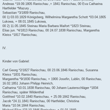
Andreas *19.09.1805 Ranischau ,+ 1841 Ranischau, 00 Eva Catharina
Hartfelder *Mazury ,
Sebastian *3/1809 Ranischau,
00 1) 03.03.1829 Königsberg, Wilhelmina Margaretha Schott *03.04.1805
Lukowa, + 08.01.1845 Lukowa,
00 2) 11.05.1845 Steinau Maria Barbara Maifort *1823 Steinau,
Elias jun. *4/1813 Ranischau, 00 24.07.1838 Ranischau, Margaretha
Kleiss *1817 Ranischau,
IV.
Kinder von Gabriel:
Carl Georg *2/1827 Ranischau, 00 23.06.1846 Ranischau, Susanna
Kleiss *1831 Ranischau,
Margaretha *9/1830 Ranischau, + 1900 Josefin, Lublin, 00 Ranischau,
16.02.1851 Johann Philipp Heinrich,
Catharina *10.01.1838 Ranischau, 00 Johann Lautenschläger *1834
Ranischau, später Wildenthal
Gottfried *10.02.1840 Ranischau, + 25.09.1842 Ranischau,
Jacob *24.11.1841 Ranischau, 00 Hartfelder, Christina
Maria *10.04.1844 Ranischau,
Michael Elias *23.10.1846 Ranischau, + 01.01.1849