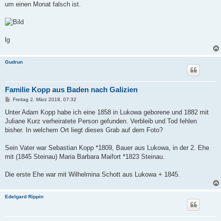
um einen Monat falsch ist.
lg
Gudrun
Familie Kopp aus Baden nach Galizien
B
Freitag 2. März 2018, 07:32
e
i
Unter Adam Kopp habe ich eine 1858 in Lukowa geborene und 1882 mit
t
Juliane Kurz verheiratete Person gefunden. Verbleib und Tod fehlen
r
a
bisher. In welchem Ort liegt dieses Grab auf dem Foto?
g
Sein Vater war Sebastian Kopp *1809, Bauer aus Lukowa, in der 2. Ehe
mit (1845 Steinau) Maria Barbara Maifort *1823 Steinau.
Die erste Ehe war mit Wilhelmina Schott aus Lukowa + 1845.
Edelgard Rippin