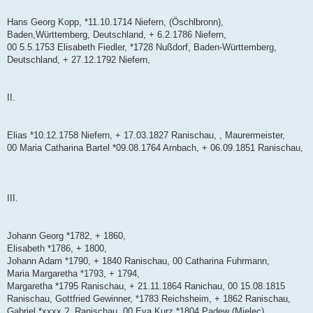
Hans Georg Kopp, *11.10.1714 Niefern, (Öschlbronn),
Baden,Württemberg, Deutschland, + 6.2.1786 Niefern,
00 5.5.1753 Elisabeth Fiedler, *1728 Nußdorf, Baden-Württemberg,
Deutschland, + 27.12.1792 Niefern,
II.
Elias *10.12.1758 Niefern, + 17.03.1827 Ranischau, , Maurermeister,
00 Maria Catharina Bartel *09.08.1764 Arnbach, + 06.09.1851 Ranischau,
III.
Johann Georg *1782, + 1860,
Elisabeth *1786, + 1800,
Johann Adam *1790, + 1840 Ranischau, 00 Catharina Fuhrmann,
Maria Margaretha *1793, + 1794,
Margaretha *1795 Ranischau, + 21.11.1864 Ranichau, 00 15.08.1815
Ranischau, Gottfried Gewinner, *1783 Reichsheim, + 1862 Ranischau,
Gabriel *xxxx ?, Ranischau, 00 Eva Kurz *1804 Padew (Mielec),