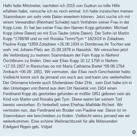
e
i
Hallo liebe Mitstreiter, nachdem ich 2015 von Gudrun so tolle Hilfe
t
erfahren habe, versuche ich es noch einmal. Ich habe inzwischen meinen
r
a
Stammbaum um sehr viele Daten erweitern können. Jetzt suche ich mit
g
einem Verwandten (Reinhard Schade) nach Vorfahren seiner Frau in der
Kopp Linie. Er hat bei seiner Frau den Namen Kopp gefunden: Michael
Kopp (ohne Daten) oo mit Eva Taube (ohne Daten). Der Sohn ist Martin
Kopp *1798/99 und oo mit Rosalia Timm/Tym * 1823/24 in Zoladowo.
Pauline Kopp *1859 Zoladowo +26.08.1934 in Dombrowa ihr Tochter war
verh. mit Johann Pletz am 15.09.1878 in Nasielsk. Wir versuchen jetzt
die Verbindung zu meinem Stammbaum der Fam Kopp in Niefern/
Öschlbrunn zu finden. Dies war Elias Kopp 10.12.1758 in Niefern
+17.03.1827 in Ranischau oo mit Maria Catharina Bartel *09.08.1764
Arnbach +06.09. 1851. Wir vermuten, das Elias noch Geschwister hatte.
Vielleicht kennt sich da jemand von euch aus und kann uns weiterhelfen.
Der Ortsname könnte auch Sholendowo Oder ZHo.. sein Dort habe ich in
den Unterlagen von Bernd aus dem Ort Nasielsk von 1914 einen
Ferdinand Kopp als gestorben gefunden er müßte 1851 geboren sein als
Kind von Martin und Rosalia geb Tym. Diese waren bei seinem Tod
bereits verstorben. Er hinterließ seine Ehefrau Mathilde Richert. Wir
vermuten nun, das Ferdinand ein Bruder von Pauline war. Diese ist im
Stammbaum wie beschrieben zu finden. Vielleicht weiss jemand wie wir
weiterkommen. Eine schöne Weihnachtszeit für alle Mitlesenden
Edelgard Rippin geb. Völpel