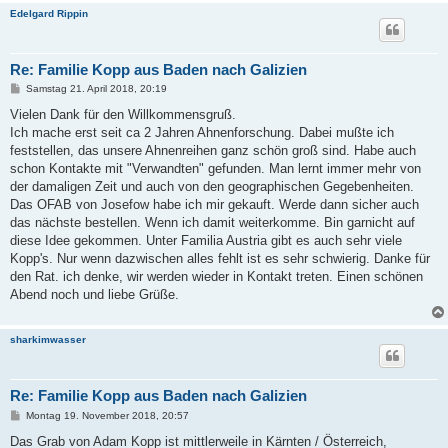
Edelgard Rippin
Re: Familie Kopp aus Baden nach Galizien
B
Samstag 21. April 2018, 20:19
e
i
Vielen Dank für den Willkommensgruß.
t
Ich mache erst seit ca 2 Jahren Ahnenforschung. Dabei mußte ich
r
a
feststellen, das unsere Ahnenreihen ganz schön groß sind. Habe auch
g
schon Kontakte mit "Verwandten" gefunden. Man lernt immer mehr von
der damaligen Zeit und auch von den geographischen Gegebenheiten.
Das OFAB von Josefow habe ich mir gekauft. Werde dann sicher auch
das nächste bestellen. Wenn ich damit weiterkomme. Bin garnicht auf
diese Idee gekommen. Unter Familia Austria gibt es auch sehr viele
Kopp's. Nur wenn dazwischen alles fehlt ist es sehr schwierig. Danke für
den Rat. ich denke, wir werden wieder in Kontakt treten. Einen schönen
Abend noch und liebe Grüße.
sharkimwasser
Re: Familie Kopp aus Baden nach Galizien
B
Montag 19. November 2018, 20:57
e
i
Das Grab von Adam Kopp ist mittlerweile in Kärnten / Österreich,