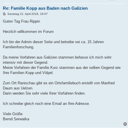
Re: Familie Kopp aus Baden nach Galizien
B
Samstag 21. April 2018, 18:07
e
i
Guten Tag Frau Rippin
t
r
a
Herzlich willkommen im Forum
g
Ich bin der Admin dieser Seite und betreibe sei ca. 15 Jahren
Familienforschung.
Da meine Vorfahren aus Galizien stammen befasse ich mich sehr
intensiv mit dieser Gegend.
Meine Vorfahren der Familie Kurz stammen aus der selben Gegend wie
Ihre Familien Kopp und Völpel.
Zum Ort Ranischau gibt es ein Ortsfamiliebuch erstellt von Manfred
Daum aus Uelzen.
Darin werden Sie sehr viele Ihrer Vorfahren finden.
Ich schreibe gleich noch eine Email an Ihre Adresse.
Viele Grüße
Bernd Serwatka