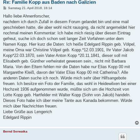
Re: Familie Kopp aus Baden nach Galizien
B
Samstag 21. April 2018, 16:14
e
i
Hallo liebe Ahnenforscher,
t
nachdem ich durch Zufall in diesem Forum gelandet bin und eine mail
r
a
geschrieben hatte, die aber wohl nicht rausging, da nicht angemeldet hier
g
nochmal meinen Kommentar: Ich habe mich riesig über diesen Eintrag
gefreut, suche ich doch schon seit langer Zeit Vorfahren unter dem
Namen Kopp. Hier kurz die Daten: Ich heiße Edelgard Rippin geb. Völpel,
meine Oma war Christine Völpel geb. Kopp.*12.03.1901, Ihr Vater Jakob
Kopp*22.03.1870, sein Vater Anton Kopp *20.11.1841, dieser soll mit
Elisabeth geb. Günther verheiratet gewesen sein., nicht mit Barbara
Maria. Von den Eltern fehlen mir die Daten habe nur Elias Kopp 00 mit
Margarethe Kleiß, davon der Vater Elias Kopp 00 mit Catherina?. Alle
anderen Daten suche ich noch. Würde mich sehr über Hilfsangebote
freuen. Ich besitze ein Foto der Familie, das wohl in Heidewilxen bei einer
Hochzeit 1936 aufgenommen wurde, müßte sich um die Hochzeit von
Lotte Kopp geb. Hartfelder mit Walter Kopp (Sohn von Jakob) handeln.
Dieses Foto habe ich über meine Tante aus Kanada bekommen. Würde
mich über Nachrichten freuen.
Liebe Grüße aus Lengerich
Edelgard Rippin
Bernd Serwatka