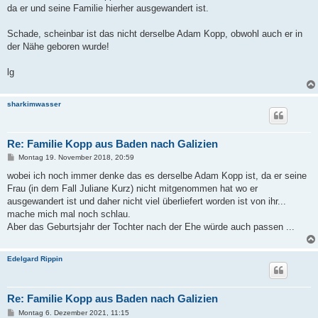
t
da er und seine Familie hierher ausgewandert ist.
r
a
g
Schade, scheinbar ist das nicht derselbe Adam Kopp, obwohl auch er in
der Nähe geboren wurde!
lg
sharkimwasser
Re: Familie Kopp aus Baden nach Galizien
B
Montag 19. November 2018, 20:59
e
i
wobei ich noch immer denke das es derselbe Adam Kopp ist, da er seine
t
Frau (in dem Fall Juliane Kurz) nicht mitgenommen hat wo er
r
a
ausgewandert ist und daher nicht viel überliefert worden ist von ihr...
g
mache mich mal noch schlau.
Aber das Geburtsjahr der Tochter nach der Ehe würde auch passen ...
Edelgard Rippin
Re: Familie Kopp aus Baden nach Galizien
B
Montag 6. Dezember 2021, 11:15