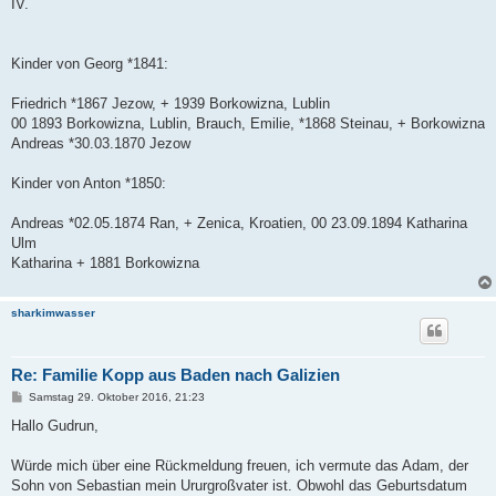
IV.
Kinder von Georg *1841:
Friedrich *1867 Jezow, + 1939 Borkowizna, Lublin
00 1893 Borkowizna, Lublin, Brauch, Emilie, *1868 Steinau, + Borkowizna
Andreas *30.03.1870 Jezow
Kinder von Anton *1850:
Andreas *02.05.1874 Ran, + Zenica, Kroatien, 00 23.09.1894 Katharina
Ulm
Katharina + 1881 Borkowizna
sharkimwasser
Re: Familie Kopp aus Baden nach Galizien
B
Samstag 29. Oktober 2016, 21:23
e
i
Hallo Gudrun,
t
r
a
Würde mich über eine Rückmeldung freuen, ich vermute das Adam, der
g
Sohn von Sebastian mein Ururgroßvater ist. Obwohl das Geburtsdatum