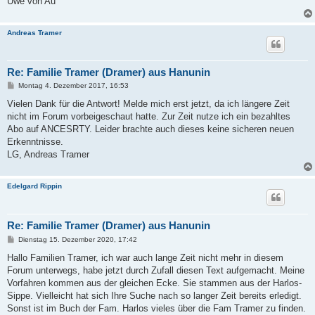
Uwe von Au
Andreas Tramer
Re: Familie Tramer (Dramer) aus Hanunin
B
Montag 4. Dezember 2017, 16:53
e
i
Vielen Dank für die Antwort! Melde mich erst jetzt, da ich längere Zeit
t
nicht im Forum vorbeigeschaut hatte. Zur Zeit nutze ich ein bezahltes
r
a
Abo auf ANCESRTY. Leider brachte auch dieses keine sicheren neuen
g
Erkenntnisse.
LG, Andreas Tramer
Edelgard Rippin
Re: Familie Tramer (Dramer) aus Hanunin
B
Dienstag 15. Dezember 2020, 17:42
e
i
Hallo Familien Tramer, ich war auch lange Zeit nicht mehr in diesem
t
Forum unterwegs, habe jetzt durch Zufall diesen Text aufgemacht. Meine
r
a
Vorfahren kommen aus der gleichen Ecke. Sie stammen aus der Harlos-
g
Sippe. Vielleicht hat sich Ihre Suche nach so langer Zeit bereits erledigt.
Sonst ist im Buch der Fam. Harlos vieles über die Fam Tramer zu finden.