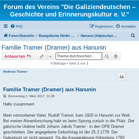
Forum des Vereins "Die Galiziendeutschen –
Geschichte und Erinnerungskultur e. V."
FAQ
Registrieren
Anmelden
S
Foren-Übersicht
Evangelische Dörfer und ortsbezogene Familienforschung
Hanunin (Halytschyna), Kreis Radziechow
u
Familie Tramer (Dramer) aus Hanunin
c
Suche
Erweiterte
Antworten
h
6 Beiträge • Seite
1
von
1
e
Andreas Tramer
Familie Tramer (Dramer) aus Hanunin
B
Donnerstag 2. März 2017, 11:36
e
i
Hallo zusammen!
t
r
a
Mein verstorbener Vater, Rudolf Tramer, kam 1920 in Hanunin zur Welt.
g
Bei meiner Ahnenforschung hakt es beim Sprung zurück in die Pfalz. Der
galizische Urahne heißt Johann Jakob Tramer - in den OFB Dramer
geschrieben. Der angegebene Geburtstag ist der 25.3.1778. Der
Geburtsort ist nicht genannt. Da die Auswanderung frühestens 1783