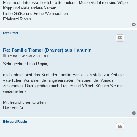
Falls noch Interesse besteht bitte melden. Meine Vorfahren sind Völpel,
Kopp und viele andere Namen.
Liebe Grüße und Frohe Weihnachten
Edelgard Rippin
Uwe-Peter
Re: Familie Tramer (Dramer) aus Hanunin
B
Freitag 8. Januar 2021, 18:18
e
i
Sehr geehrte Frau Rippin,
t
r
a
mich interessiert das Buch der Familie Harlos. Ich stelle zur Zeit die
g
väterlichen Vorfahren der angeheirateten Personen der Vonaus
zusammen. Dazu gehören auch Tramer und Völpel. Können Sie mir
weiterhelfen?
Mit freundlichen Grüßen
Uwe von Au
Edelgard Rippin