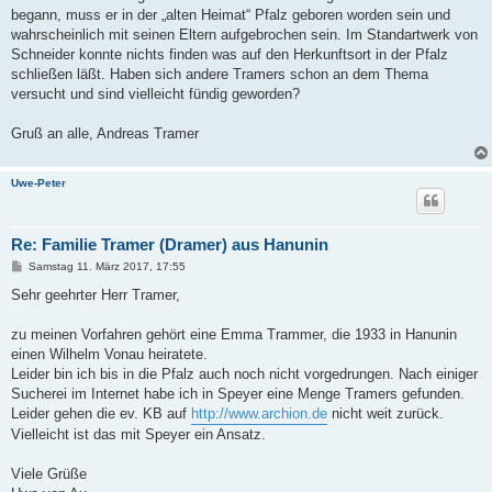
begann, muss er in der „alten Heimat“ Pfalz geboren worden sein und
wahrscheinlich mit seinen Eltern aufgebrochen sein. Im Standartwerk von
Schneider konnte nichts finden was auf den Herkunftsort in der Pfalz
schließen läßt. Haben sich andere Tramers schon an dem Thema
versucht und sind vielleicht fündig geworden?
Gruß an alle, Andreas Tramer
Uwe-Peter
Re: Familie Tramer (Dramer) aus Hanunin
B
Samstag 11. März 2017, 17:55
e
i
Sehr geehrter Herr Tramer,
t
r
a
zu meinen Vorfahren gehört eine Emma Trammer, die 1933 in Hanunin
g
einen Wilhelm Vonau heiratete.
Leider bin ich bis in die Pfalz auch noch nicht vorgedrungen. Nach einiger
Sucherei im Internet habe ich in Speyer eine Menge Tramers gefunden.
Leider gehen die ev. KB auf
http://www.archion.de
nicht weit zurück.
Vielleicht ist das mit Speyer ein Ansatz.
Viele Grüße