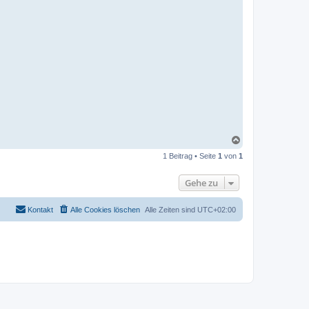
N
a
1 Beitrag • Seite
1
von
1
c
h
o
Gehe zu
b
e
n
Kontakt
Alle Cookies löschen
Alle Zeiten sind
UTC+02:00