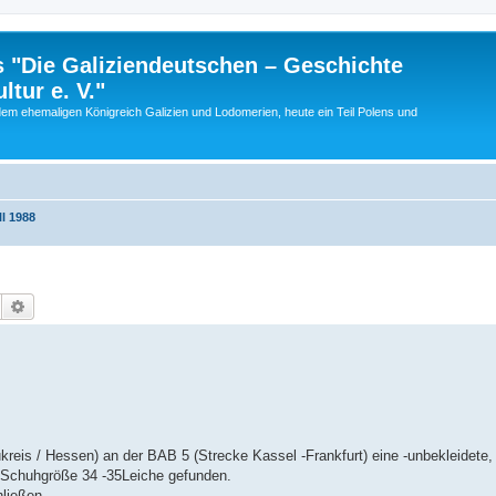
 "Die Galiziendeutschen – Geschichte
tur e. V."
dem ehemaligen Königreich Galizien und Lodomerien, heute ein Teil Polens und
l 1988
Suche
Erweiterte Suche
eis / Hessen) an der BAB 5 (Strecke Kassel -Frankfurt) eine -unbekleidete, 
ß-Schuhgröße 34 -35Leiche gefunden.
ließen.