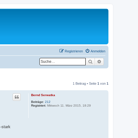
Registrieren
Anmelden
Suche
Erweiterte Suche
1 Beitrag • Seite
1
von
1
Bernd Serwatka
Beiträge:
212
Registriert:
Mittwoch 11. März 2015, 18:29
-stark