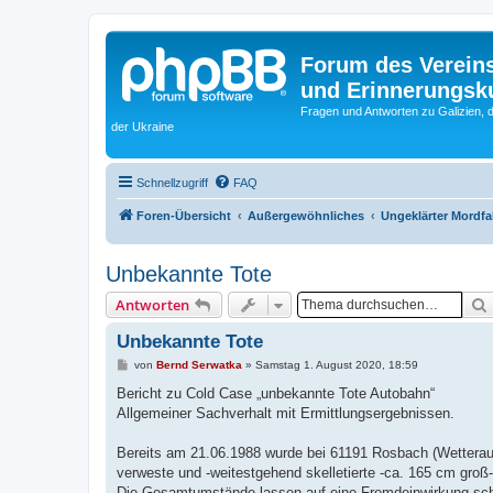
Forum des Vereins
und Erinnerungskul
Fragen und Antworten zu Galizien, 
der Ukraine
Schnellzugriff
FAQ
Foren-Übersicht
Außergewöhnliches
Ungeklärter Mordfal
Unbekannte Tote
Antworten
Unbekannte Tote
B
von
Bernd Serwatka
»
Samstag 1. August 2020, 18:59
e
i
Bericht zu Cold Case „unbekannte Tote Autobahn“
t
Allgemeiner Sachverhalt mit Ermittlungsergebnissen.
r
a
g
Bereits am 21.06.1988 wurde bei 61191 Rosbach (Wetteraukr
verweste und -weitestgehend skelletierte -ca. 165 cm gro
Die Gesamtumstände lassen auf eine Fremdeinwirkung sch