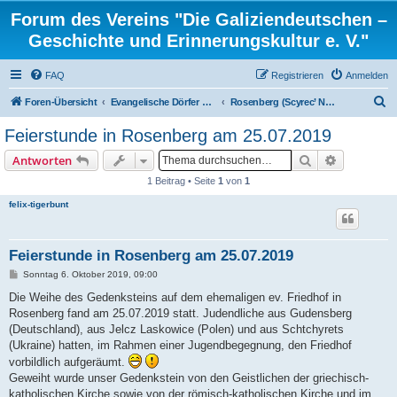
Forum des Vereins "Die Galiziendeutschen –
Geschichte und Erinnerungskultur e. V."
FAQ
Registrieren
Anmelden
S
Foren-Übersicht
Evangelische Dörfer und ortsbezogene Familienforschung
Rosenberg (Scyrec’ Novyj), Kreis Lemberg
u
Feierstunde in Rosenberg am 25.07.2019
c
Suche
Erweiterte
Antworten
h
1 Beitrag • Seite
1
von
1
e
felix-tigerbunt
Feierstunde in Rosenberg am 25.07.2019
B
Sonntag 6. Oktober 2019, 09:00
e
i
Die Weihe des Gedenksteins auf dem ehemaligen ev. Friedhof in
t
Rosenberg fand am 25.07.2019 statt. Judendliche aus Gudensberg
r
a
(Deutschland), aus Jelcz Laskowice (Polen) und aus Schtchyrets
g
(Ukraine) hatten, im Rahmen einer Jugendbegegnung, den Friedhof
vorbildlich aufgeräumt.
Geweiht wurde unser Gedenkstein von den Geistlichen der griechisch-
katholischen Kirche sowie von der römisch-katholischen Kirche und im