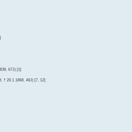
]
839, 67J) [1]
† 20.1.1868, 49J) [7, 12]