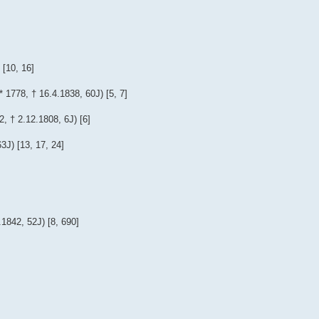
[10, 16]
778, † 16.4.1838, 60J) [5, 7]
 † 2.12.1808, 6J) [6]
J) [13, 17, 24]
842, 52J) [8, 690]