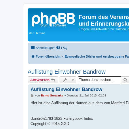
Forum des Vereins
und Erinnerungskul
Fragen und Antworten zu Galizien, 
der Ukraine
Schnellzugriff
FAQ
Foren-Übersicht
Evangelische Dörfer und ortsbezogene F
Auflistung Einwohner Bandrow
Antworten
Auflistung Einwohner Bandrow
B
von
Bernd Serwatka
»
Dienstag 21. Juli 2015, 02:03
e
i
Hier ist eine Auflistung der Namen aus dem von Manfred
t
r
a
g
Bandrów1783-1923 Familybook Index
Copyright © 2015 GGD