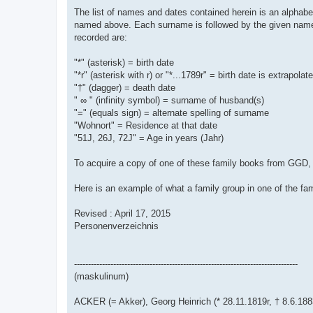
The list of names and dates contained herein is an alphabet
named above. Each surname is followed by the given name(s)
recorded are:
"*" (asterisk) = birth date
"*r" (asterisk with r) or "*...1789r" = birth date is extrapol
"†" (dagger) = death date
" ∞ " (infinity symbol) = surname of husband(s)
"=" (equals sign) = alternate spelling of surname
"Wohnort" = Residence at that date
"51J, 26J, 72J" = Age in years (Jahr)
To acquire a copy of one of these family books from GGD, 
Here is an example of what a family group in one of the fam
Revised : April 17, 2015
Personenverzeichnis
--------------------------------------------------------------------------------
(maskulinum)
ACKER (= Akker), Georg Heinrich (* 28.11.1819r, † 8.6.1883