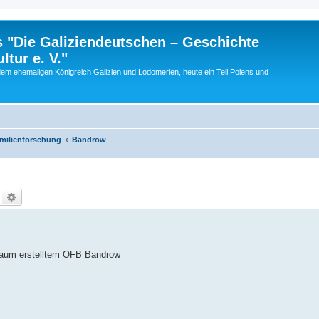
 "Die Galiziendeutschen – Geschichte
tur e. V."
dem ehemaligen Königreich Galizien und Lodomerien, heute ein Teil Polens und
amilienforschung
Bandrow
Suche
Erweiterte Suche
 Daum erstelltem OFB Bandrow