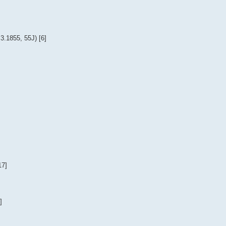
.1855, 55J) [6]
17]
]