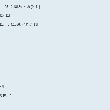
† 25.12.1863v, 44J) [9, 11]
2) [11]
 † 9.4.1856, 44J) [7, 13]
21]
) [8, 14]