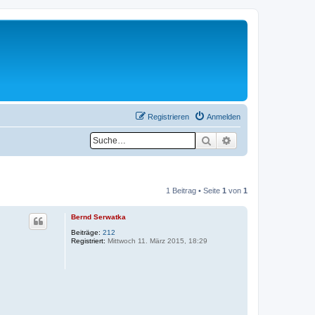
Registrieren
Anmelden
Suche
Erweiterte Suche
1 Beitrag • Seite
1
von
1
Bernd Serwatka
Beiträge:
212
Registriert:
Mittwoch 11. März 2015, 18:29