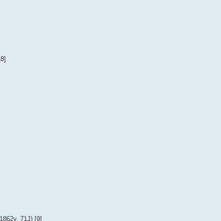
8]
862v, 71J) [9]