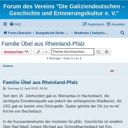
Forum des Vereins "Die Galiziendeutschen –
Geschichte und Erinnerungskultur e. V."
FAQ
Registrieren
Anmelden
S
Foren-Übersicht
Evangelische Dörfer und ortsbezogene Familienforschung
Bredtheim ( Sedlyshche), Kreis Kolomyja
u
Familie Übel aus Rheinland-Pfalz
c
Suche
Erweiterte
Antworten
h
4 Beiträge • Seite
1
von
1
e
Gudrun
Familie Übel aus Rheinland-Pfalz
B
Sonntag 12. April 2015, 08:34
e
i
Seit dem 16. Jahrhundert gab es Weinanbau in Hachenbach, die
t
wichtigste Einnahmequelle war jedoch der umfangreiche Waldbesitz. Ab
r
a
1411 gab es bereits eine Ortskapelle. Später gehörte der Ort zur ev.ref.
g
Kirche von Becherbach.
In der Auswandererkartei des Institutes für pfälz. Geschichte ist erwähnt:
Übel (Ibel,Ibbel) Johann Michael aus Schmidthachenbach bei Kirn,