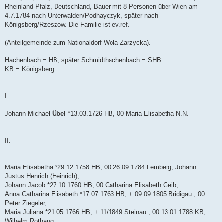
Rheinland-Pfalz, Deutschland, Bauer mit 8 Personen über Wien am
4.7.1784 nach Unterwalden/Podhayczyk, später nach
Königsberg/Rzeszow. Die Familie ist ev.ref.
(Anteilgemeinde zum Nationaldorf Wola Zarzycka).
Hachenbach = HB, später Schmidthachenbach = SHB
KB = Königsberg
I.
Johann Michael
Übel
*13.03.1726 HB, 00 Maria Elisabetha N.N.
II.
Maria Elisabetha *29.12.1758 HB, 00 26.09.1784 Lemberg, Johann
Justus Henrich (Heinrich),
Johann Jacob *27.10.1760 HB, 00 Catharina Elisabeth Geib,
Anna Catharina Elisabeth *17.07.1763 HB, + 09.09.1805 Bridigau , 00
Peter Ziegeler,
Maria Juliana *21.05.1766 HB, + 11/1849 Steinau , 00 13.01.1788 KB,
Wilhelm Rothaug,