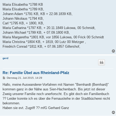
Maria Elisabetha *1788 KB
Maria Elisabetha *1789 KB,
Johann Adam *1791 KB, KB + 22.08.1839 KB,
Johann Nikolaus *1794 KB,
Carl *1795 KB, + 1800, KB,
Maria Catharina *1797 KB, + 20.11.1849 Lukowa, 00 Schmidt,
Johann Michael *1799 KB, + 07.09.1800 KB,
Maria Margaretha *1801 KB, vor 1856 Lukowa, 00 Frick 00 Schmidt
Maria Christina *1804 KB, + 1819, 00 Lutz 00 Metzger ,
Friedrich Conrad *1811 KB, + 07.06.1857 Gillershof,
gerd
Re: Familie Übel aus Rheinland-Pfalz
B
Dienstag 21. Juli 2015, 14:29
e
i
Hallo, meine Auswanderer-Vorfahren mit Namen "Bernhardt (Bernhard)"
t
kommen ganz in der Nähe aus Sien-Hachenbach. Bis jetzt ist dieser
r
a
Zweig unserer Familie noch unerforscht. Es gibt doch ein Familienbuch
g
?? Leider konnte ich es über die Fernausleihe in der Stadtbücherei nicht
bekommen.
Haben sie evt. Zugriff ?? mfG Gerhard Ganz