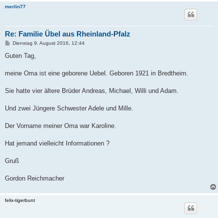
merlin77
Re: Familie Übel aus Rheinland-Pfalz
B
Dienstag 9. August 2016, 12:44
e
i
Guten Tag,
t
r
a
meine Oma ist eine geborene Uebel. Geboren 1921 in Bredtheim.
g
Sie hatte vier ältere Brüder Andreas, Michael, Willi und Adam.
Und zwei Jüngere Schwester Adele und Mille.
Der Vorname meiner Oma war Karoline.
Hat jemand vielleicht Informationen ?
Gruß
Gordon Reichmacher
felix-tigerbunt