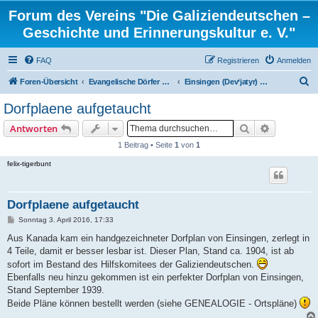
Forum des Vereins "Die Galiziendeutschen –
Geschichte und Erinnerungskultur e. V."
FAQ
Registrieren
Anmelden
S
Foren-Übersicht
Evangelische Dörfer und ortsbezogene Familienforschung
Einsingen (Dev‘jatyr) Lubaczów / Polen
u
Dorfplaene aufgetaucht
c
Suche
Erweiterte
Antworten
h
1 Beitrag • Seite
1
von
1
e
felix-tigerbunt
Dorfplaene aufgetaucht
B
Sonntag 3. April 2016, 17:33
e
i
Aus Kanada kam ein handgezeichneter Dorfplan von Einsingen, zerlegt in
t
4 Teile, damit er besser lesbar ist. Dieser Plan, Stand ca. 1904, ist ab
r
a
sofort im Bestand des Hilfskomitees der Galiziendeutschen.
g
Ebenfalls neu hinzu gekommen ist ein perfekter Dorfplan von Einsingen,
Stand September 1939.
Beide Pläne können bestellt werden (siehe GENEALOGIE - Ortspläne)