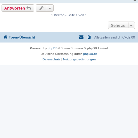
Antworten
1 Beitrag • Seite
1
von
1
Gehe zu
Foren-Übersicht
Alle Zeiten sind
UTC+02:00
Powered by
phpBB
® Forum Software © phpBB Limited
Deutsche Übersetzung durch
phpBB.de
Datenschutz
|
Nutzungsbedingungen