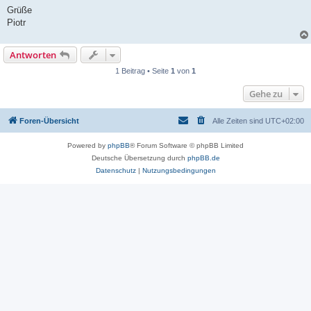
Grüße
Piotr
Antworten
1 Beitrag • Seite
1
von
1
Gehe zu
Foren-Übersicht
Alle Zeiten sind
UTC+02:00
Powered by
phpBB
® Forum Software © phpBB Limited
Deutsche Übersetzung durch
phpBB.de
Datenschutz
|
Nutzungsbedingungen