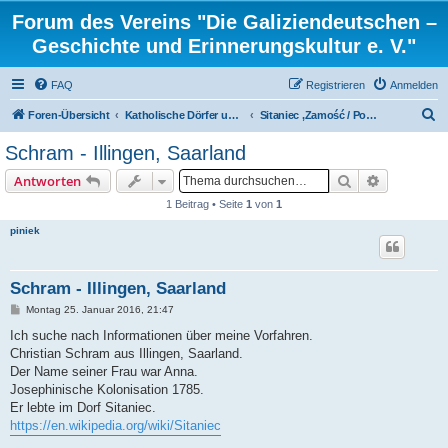
Forum des Vereins "Die Galiziendeutschen –
Geschichte und Erinnerungskultur e. V."
FAQ
Registrieren
Anmelden
S
Foren-Übersicht
Katholische Dörfer und ortsbezogene Familienforschung
Sitaniec ,Zamość / Polen
u
Schram - Illingen, Saarland
c
Suche
Erweiterte
Antworten
h
1 Beitrag • Seite
1
von
1
e
piniek
Schram - Illingen, Saarland
B
Montag 25. Januar 2016, 21:47
e
i
Ich suche nach Informationen über meine Vorfahren.
t
Christian Schram aus Illingen, Saarland.
r
a
Der Name seiner Frau war Anna.
g
Josephinische Kolonisation 1785.
Er lebte im Dorf Sitaniec.
https://en.wikipedia.org/wiki/Sitaniec