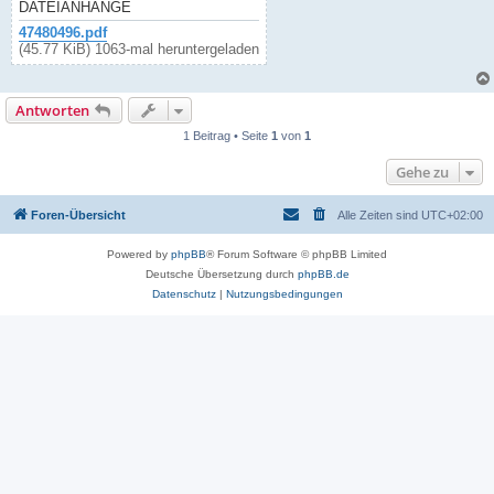
DATEIANHÄNGE
47480496.pdf
(45.77 KiB) 1063-mal heruntergeladen
Antworten
1 Beitrag • Seite
1
von
1
Gehe zu
Foren-Übersicht
Alle Zeiten sind
UTC+02:00
Powered by
phpBB
® Forum Software © phpBB Limited
Deutsche Übersetzung durch
phpBB.de
Datenschutz
|
Nutzungsbedingungen