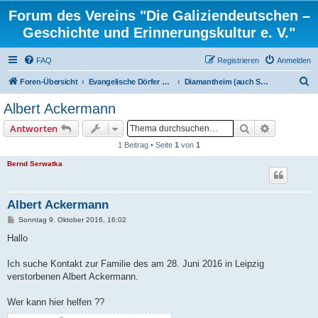
Forum des Vereins "Die Galiziendeutschen –
Geschichte und Erinnerungskultur e. V."
FAQ
Registrieren
Anmelden
S
Foren-Übersicht
Evangelische Dörfer und ortsbezogene Familienforschung
Diamantheim (auch Szerokie Pole), Kreis Dolina
u
Albert Ackermann
c
Suche
Erweiterte
Antworten
h
1 Beitrag • Seite
1
von
1
e
Bernd Serwatka
Albert Ackermann
B
Sonntag 9. Oktober 2016, 16:02
e
i
Hallo
t
r
a
Ich suche Kontakt zur Familie des am 28. Juni 2016 in Leipzig
g
verstorbenen Albert Ackermann.
Wer kann hier helfen ??