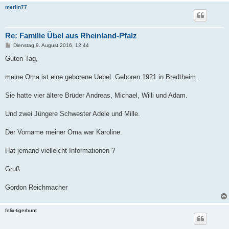
merlin77
Re: Familie Übel aus Rheinland-Pfalz
B
Dienstag 9. August 2016, 12:44
e
i
Guten Tag,
t
r
a
meine Oma ist eine geborene Uebel. Geboren 1921 in Bredtheim.
g
Sie hatte vier ältere Brüder Andreas, Michael, Willi und Adam.
Und zwei Jüngere Schwester Adele und Mille.
Der Vorname meiner Oma war Karoline.
Hat jemand vielleicht Informationen ?
Gruß
Gordon Reichmacher
felix-tigerbunt