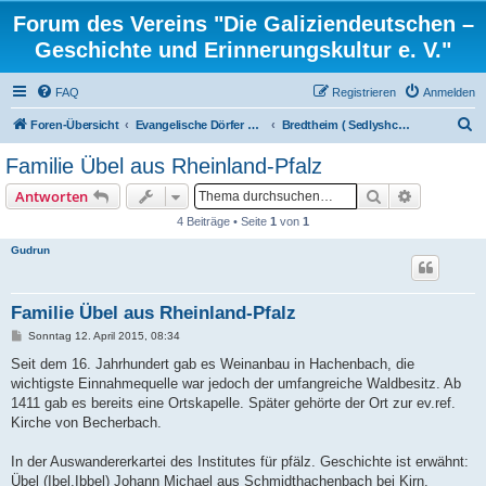
Forum des Vereins "Die Galiziendeutschen –
Geschichte und Erinnerungskultur e. V."
FAQ
Registrieren
Anmelden
S
Foren-Übersicht
Evangelische Dörfer und ortsbezogene Familienforschung
Bredtheim ( Sedlyshche), Kreis Kolomyja
u
Familie Übel aus Rheinland-Pfalz
c
Suche
Erweiterte
Antworten
h
4 Beiträge • Seite
1
von
1
e
Gudrun
Familie Übel aus Rheinland-Pfalz
B
Sonntag 12. April 2015, 08:34
e
i
Seit dem 16. Jahrhundert gab es Weinanbau in Hachenbach, die
t
wichtigste Einnahmequelle war jedoch der umfangreiche Waldbesitz. Ab
r
a
1411 gab es bereits eine Ortskapelle. Später gehörte der Ort zur ev.ref.
g
Kirche von Becherbach.
In der Auswandererkartei des Institutes für pfälz. Geschichte ist erwähnt:
Übel (Ibel,Ibbel) Johann Michael aus Schmidthachenbach bei Kirn,