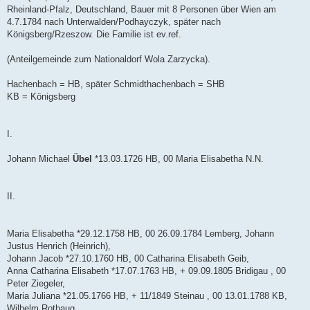
Rheinland-Pfalz, Deutschland, Bauer mit 8 Personen über Wien am
4.7.1784 nach Unterwalden/Podhayczyk, später nach
Königsberg/Rzeszow. Die Familie ist ev.ref.
(Anteilgemeinde zum Nationaldorf Wola Zarzycka).
Hachenbach = HB, später Schmidthachenbach = SHB
KB = Königsberg
I.
Johann Michael
Übel
*13.03.1726 HB, 00 Maria Elisabetha N.N.
II.
Maria Elisabetha *29.12.1758 HB, 00 26.09.1784 Lemberg, Johann
Justus Henrich (Heinrich),
Johann Jacob *27.10.1760 HB, 00 Catharina Elisabeth Geib,
Anna Catharina Elisabeth *17.07.1763 HB, + 09.09.1805 Bridigau , 00
Peter Ziegeler,
Maria Juliana *21.05.1766 HB, + 11/1849 Steinau , 00 13.01.1788 KB,
Wilhelm Rothaug,