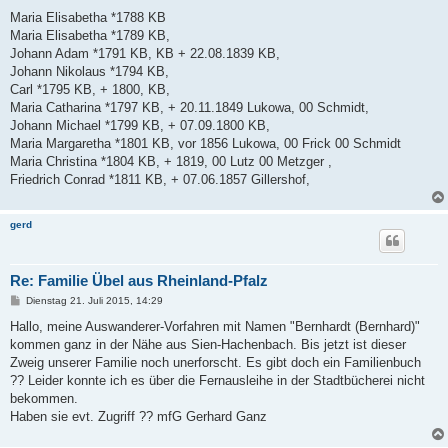
Maria Elisabetha *1788 KB
Maria Elisabetha *1789 KB,
Johann Adam *1791 KB, KB + 22.08.1839 KB,
Johann Nikolaus *1794 KB,
Carl *1795 KB, + 1800, KB,
Maria Catharina *1797 KB, + 20.11.1849 Lukowa, 00 Schmidt,
Johann Michael *1799 KB, + 07.09.1800 KB,
Maria Margaretha *1801 KB, vor 1856 Lukowa, 00 Frick 00 Schmidt
Maria Christina *1804 KB, + 1819, 00 Lutz 00 Metzger ,
Friedrich Conrad *1811 KB, + 07.06.1857 Gillershof,
gerd
Re: Familie Übel aus Rheinland-Pfalz
B
Dienstag 21. Juli 2015, 14:29
e
i
Hallo, meine Auswanderer-Vorfahren mit Namen "Bernhardt (Bernhard)"
t
kommen ganz in der Nähe aus Sien-Hachenbach. Bis jetzt ist dieser
r
a
Zweig unserer Familie noch unerforscht. Es gibt doch ein Familienbuch
g
?? Leider konnte ich es über die Fernausleihe in der Stadtbücherei nicht
bekommen.
Haben sie evt. Zugriff ?? mfG Gerhard Ganz