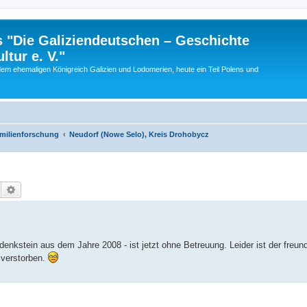
 "Die Galiziendeutschen – Geschichte
tur e. V."
dem ehemaligen Königreich Galizien und Lodomerien, heute ein Teil Polens und
amilienforschung
Neudorf (Nowe Selo), Kreis Drohobycz
Suche
Erweiterte Suche
nkstein aus dem Jahre 2008 - ist jetzt ohne Betreuung. Leider ist der freund
h verstorben.