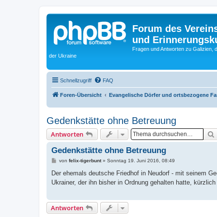
Forum des Vereins
und Erinnerungskul
Fragen und Antworten zu Galizien, 
der Ukraine
Schnellzugriff
FAQ
Foren-Übersicht
Evangelische Dörfer und ortsbezogene F
Gedenkstätte ohne Betreuung
Antworten
Gedenkstätte ohne Betreuung
B
von
felix-tigerbunt
»
Sonntag 19. Juni 2016, 08:49
e
i
Der ehemals deutsche Friedhof in Neudorf - mit seinem Gede
t
Ukrainer, der ihn bisher in Ordnung gehalten hatte, kürzlic
r
a
g
Antworten