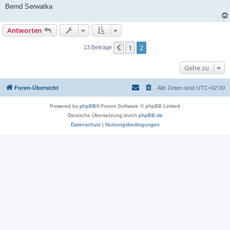
Bernd Serwatka
Antworten
1
2
Vorherige
13 Beiträge
Gehe zu
Foren-Übersicht
Alle Zeiten sind
UTC+02:00
Powered by
phpBB
® Forum Software © phpBB Limited
Deutsche Übersetzung durch
phpBB.de
Datenschutz
|
Nutzungsbedingungen