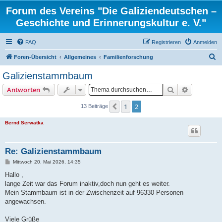
Forum des Vereins "Die Galiziendeutschen –
Geschichte und Erinnerungskultur e. V."
FAQ
Registrieren
Anmelden
S
Foren-Übersicht
Allgemeines
Familienforschung
u
Galizienstammbaum
c
Suche
Erweiterte
Antworten
h
e
1
2
Vorherige
13 Beiträge
Bernd Serwatka
Re: Galizienstammbaum
B
Mittwoch 20. Mai 2026, 14:35
e
i
Hallo ,
t
lange Zeit war das Forum inaktiv,doch nun geht es weiter.
r
a
Mein Stammbaum ist in der Zwischenzeit auf 96330 Personen
g
angewachsen.
Viele Grüße