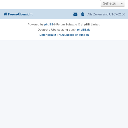
Gehe zu
Foren-Übersicht
Alle Zeiten sind
UTC+02:00
Powered by
phpBB
® Forum Software © phpBB Limited
Deutsche Übersetzung durch
phpBB.de
Datenschutz
|
Nutzungsbedingungen