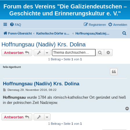
Forum des Vereins "Die Galiziendeutschen –
Geschichte und Erinnerungskultur e. V."
FAQ
Registrieren
Anmelden
S
Foren-Übersicht
Katholische Dörfer und ortsbezogene Familienforschung
Hoffnungsau,Nadziejow (Nadiiv) Krs. Dolina
u
Hoffnungsau (Nadiiv) Krs. Dolina
c
Suche
Erweiterte
Antworten
h
1 Beitrag • Seite
1
von
1
e
felix-tigerbunt
Hoffnungsau (Nadiiv) Krs. Dolina
B
Dienstag 29. November 2016, 08:22
e
i
Hoffnungsau
wurde 1784 als römisch-katholischer Ort geründet und hieß
t
in der polnischen Zeit Nadziejow.
r
a
g
Antworten
1 Beitrag • Seite
1
von
1