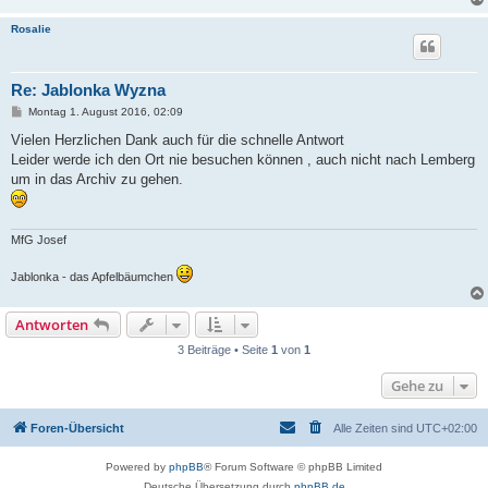
Rosalie
Re: Jablonka Wyzna
B
Montag 1. August 2016, 02:09
e
i
Vielen Herzlichen Dank auch für die schnelle Antwort
t
Leider werde ich den Ort nie besuchen können , auch nicht nach Lemberg
r
a
um in das Archiv zu gehen.
g
MfG Josef
Jablonka - das Apfelbäumchen
Antworten
3 Beiträge • Seite
1
von
1
Gehe zu
Foren-Übersicht
Alle Zeiten sind
UTC+02:00
Powered by
phpBB
® Forum Software © phpBB Limited
Deutsche Übersetzung durch
phpBB.de