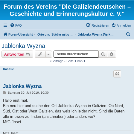
Forum des Vereins "Die Galiziendeutschen –
Geschichte und Erinnerungskultur e. V."
FAQ
Registrieren
Anmelden
S
Foren-Übersicht
Orte und Städte mit gemischten Konfessionen und ortsbezogene Familienforschung
Jablonka Wyzna (Verkhnia_Jablunka)
u
Jablonka Wyzna
c
Suche
Erweiterte
Antworten
h
3 Beiträge • Seite
1
von
1
e
Rosalie
Jablonka Wyzna
B
Samstag 30. Juli 2016, 10:30
e
i
Hallo erst mal.
t
Bin neu hier und suche den Ort Jablonka Wyzna in Galizien. Ob Nord,
r
a
Süd, Ost oder West Galizien, das weis ich leider nicht. Sind die Daten
g
alle in Lwow zu finden (anschreiben) oder anders wo?
MfG Josef
MfG Josef