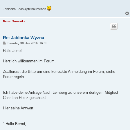
Jablonka - das Apfelbäumchen
Bernd Serwatka
Re: Jablonka Wyzna
B
Samstag 30. Juli 2016, 16:55
e
i
Hallo Josef
t
r
a
Herzlich willkommen im Forum.
g
Zuallererst die Bitte um eine korreckte Anmeldung im Forum, siehe
Forumregeln.
Ich habe deine Anfrage Nach Lemberg zu unserem dortigem Mitglied
Christian Heinz geschickt.
Hier seine Antwort
" Hallo Bernd,