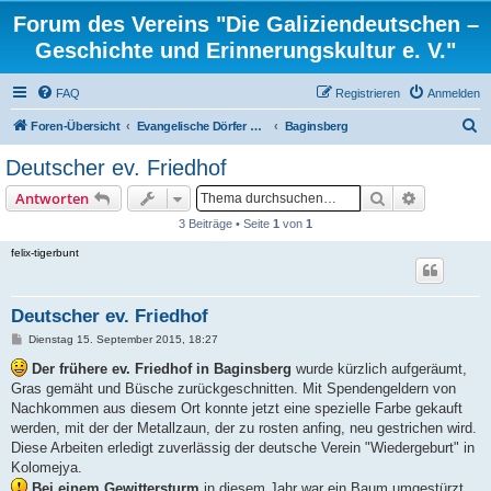
Forum des Vereins "Die Galiziendeutschen –
Geschichte und Erinnerungskultur e. V."
FAQ
Registrieren
Anmelden
S
Foren-Übersicht
Evangelische Dörfer und ortsbezogene Familienforschung
Baginsberg
u
Deutscher ev. Friedhof
c
Suche
Erweiterte
Antworten
h
3 Beiträge • Seite
1
von
1
e
felix-tigerbunt
Deutscher ev. Friedhof
B
Dienstag 15. September 2015, 18:27
e
i
Der frühere ev. Friedhof in Baginsberg
wurde kürzlich aufgeräumt,
t
Gras gemäht und Büsche zurückgeschnitten. Mit Spendengeldern von
r
a
Nachkommen aus diesem Ort konnte jetzt eine spezielle Farbe gekauft
g
werden, mit der der Metallzaun, der zu rosten anfing, neu gestrichen wird.
Diese Arbeiten erledigt zuverlässig der deutsche Verein "Wiedergeburt" in
Kolomejya.
Bei einem Gewittersturm
in diesem Jahr war ein Baum umgestürzt