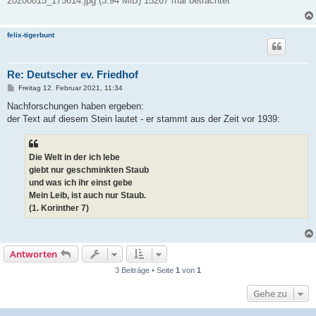
20200815_175614.jpg (3.94 MiB) 15267 mal betrachtet
felix-tigerbunt
Re: Deutscher ev. Friedhof
B
Freitag 12. Februar 2021, 11:34
e
i
Nachforschungen haben ergeben:
t
der Text auf diesem Stein lautet - er stammt aus der Zeit vor 1939:
r
a
g
Die Welt in der ich lebe
giebt nur geschminkten Staub
und was ich ihr einst gebe
Mein Leib, ist auch nur Staub.
(1. Korinther 7)
Antworten
3 Beiträge • Seite
1
von
1
Gehe zu