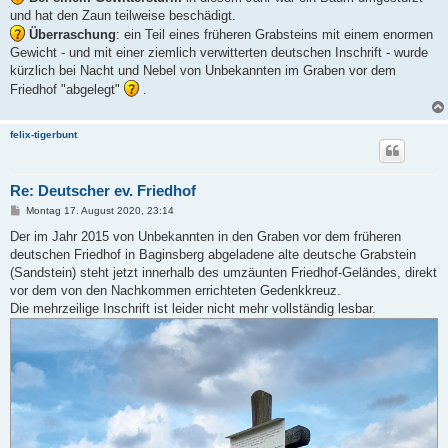
und hat den Zaun teilweise beschädigt.
Überraschung
: ein Teil eines früheren Grabsteins mit einem enormen
Gewicht - und mit einer ziemlich verwitterten deutschen Inschrift - wurde
kürzlich bei Nacht und Nebel von Unbekannten im Graben vor dem
Friedhof "abgelegt"
.
felix-tigerbunt
Re: Deutscher ev. Friedhof
B
Montag 17. August 2020, 23:14
e
i
Der im Jahr 2015 von Unbekannten in den Graben vor dem früheren
t
deutschen Friedhof in Baginsberg abgeladene alte deutsche Grabstein
r
a
(Sandstein) steht jetzt innerhalb des umzäunten Friedhof-Geländes, direkt
g
vor dem von den Nachkommen errichteten Gedenkkreuz.
Die mehrzeilige Inschrift ist leider nicht mehr vollständig lesbar.