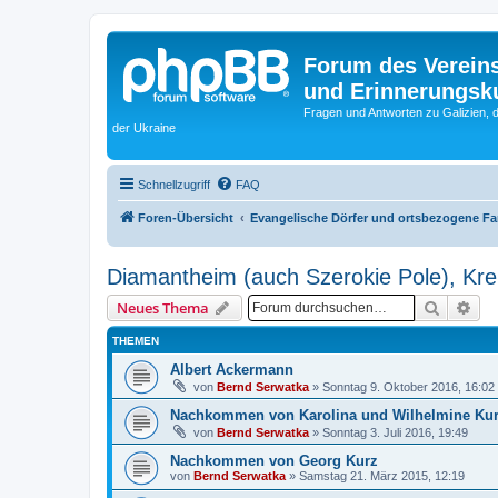
Forum des Vereins
und Erinnerungskul
Fragen und Antworten zu Galizien, 
der Ukraine
Schnellzugriff
FAQ
Foren-Übersicht
Evangelische Dörfer und ortsbezogene F
Diamantheim (auch Szerokie Pole), Krei
Suche
Erw
Neues Thema
THEMEN
Albert Ackermann
von
Bernd Serwatka
»
Sonntag 9. Oktober 2016, 16:02
Nachkommen von Karolina und Wilhelmine Ku
von
Bernd Serwatka
»
Sonntag 3. Juli 2016, 19:49
Nachkommen von Georg Kurz
von
Bernd Serwatka
»
Samstag 21. März 2015, 12:19