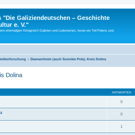
 "Die Galiziendeutschen – Geschichte
tur e. V."
dem ehemaligen Königreich Galizien und Lodomerien, heute ein Teil Polens und
amilienforschung
Diamantheim (auch Szerokie Pole), Kreis Dolina
s Dolina
eiterte Suche
ANTWORTEN
0
rz
0
1