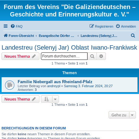
Forum des Vereins "Die Galiziendeutschen –
Geschichte und Erinnerungskultur e. V."
FAQ
Registrieren
Anmelden
S
Foren-Übersicht
Evangelische Dörfer und ortsbezogene Familienforschung
Landestreu (Selenyj Jar) Oblast Iwano-Frankiwsk
u
Landestreu (Selenyj Jar) Oblast Iwano-Frankiwsk
c
Suche
Erweiterte Suche
Neues Thema
h
1 Thema • Seite
1
von
1
e
Themen
Familie Niebergall aus Rheinland-Pfalz
Letzter Beitrag von
andreypl
«
Samstag 3. Februar 2024, 20:27
Antworten:
3
Neues Thema
1 Thema • Seite
1
von
1
Gehe zu
BERECHTIGUNGEN IN DIESEM FORUM
Sie dürfen
keine
neuen Themen in diesem Forum erstellen.
Sie dürfen
keine
Antworten zu Themen in diesem Forum erstellen.