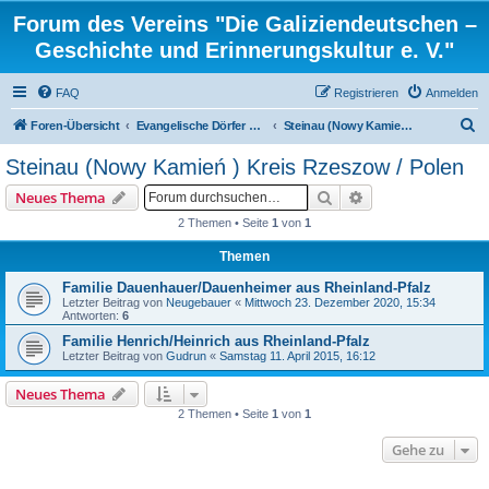
Forum des Vereins "Die Galiziendeutschen –
Geschichte und Erinnerungskultur e. V."
FAQ
Registrieren
Anmelden
S
Foren-Übersicht
Evangelische Dörfer und ortsbezogene Familienforschung
Steinau (Nowy Kamień ) Kreis Rzeszow / Polen
u
Steinau (Nowy Kamień ) Kreis Rzeszow / Polen
c
Suche
Erweiterte Suche
Neues Thema
h
2 Themen • Seite
1
von
1
e
Themen
Familie Dauenhauer/Dauenheimer aus Rheinland-Pfalz
Letzter Beitrag von
Neugebauer
«
Mittwoch 23. Dezember 2020, 15:34
Antworten:
6
Familie Henrich/Heinrich aus Rheinland-Pfalz
Letzter Beitrag von
Gudrun
«
Samstag 11. April 2015, 16:12
Neues Thema
2 Themen • Seite
1
von
1
Gehe zu