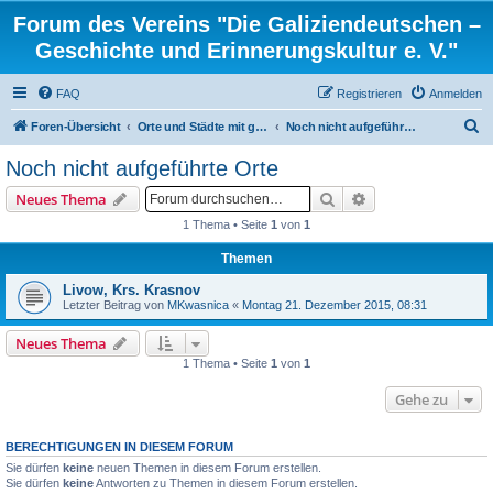
Forum des Vereins "Die Galiziendeutschen –
Geschichte und Erinnerungskultur e. V."
FAQ
Registrieren
Anmelden
S
Foren-Übersicht
Orte und Städte mit gemischten Konfessionen und ortsbezogene Familienforschung
Noch nicht aufgeführte Orte
u
Noch nicht aufgeführte Orte
c
Suche
Erweiterte Suche
Neues Thema
h
1 Thema • Seite
1
von
1
e
Themen
Livow, Krs. Krasnov
Letzter Beitrag von
MKwasnica
«
Montag 21. Dezember 2015, 08:31
Neues Thema
1 Thema • Seite
1
von
1
Gehe zu
BERECHTIGUNGEN IN DIESEM FORUM
Sie dürfen
keine
neuen Themen in diesem Forum erstellen.
Sie dürfen
keine
Antworten zu Themen in diesem Forum erstellen.