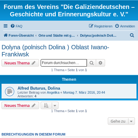
Forum des Vereins "Die Galiziendeutschen –
Geschichte und Erinnerungskultur e. V."
FAQ
Registrieren
Anmelden
S
Foren-Übersicht
Orte und Städte mit gemischten Konfessionen und ortsbezogene Familienforschung
Dolyna (polnisch Dolina ) Oblast Iwano-Frankiwsk
u
Dolyna (polnisch Dolina ) Oblast Iwano-
c
Frankiwsk
h
Suche
Erweiterte Suche
Neues Thema
e
1 Thema • Seite
1
von
1
Themen
Alfred Buturus, Dolina
Letzter Beitrag von
Angelika
«
Montag 7. März 2016, 20:44
Antworten:
4
Neues Thema
1 Thema • Seite
1
von
1
Gehe zu
BERECHTIGUNGEN IN DIESEM FORUM