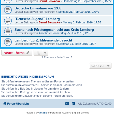
Letzter Beitrag von
Bernd Serwatka
«
Donnerstag 29. September 2016, 15:22
Deutsche Einwohner vor 1939
Letzter Beitrag von
felix-tigerbunt
«
Sonntag 21. Februar 2016, 17:40
"Deutsche Jugend" Lemberg
Letzter Beitrag von
Bernd Serwatka
«
Montag 8. Februar 2016, 17:55
Suche nach Fürstengeschlecht aus Kreis Lemberg
Letzter Beitrag von
Anortha
«
Donnerstag 25. Juni 2015, 12:57
Lemberg (Lviv), Mitreisende gesucht
Letzter Beitrag von
felix-tigerbunt
«
Dienstag 31. März 2015, 11:27
Neues Thema
9 Themen • Seite
1
von
1
Gehe zu
BERECHTIGUNGEN IN DIESEM FORUM
Sie dürfen
keine
neuen Themen in diesem Forum erstellen.
Sie dürfen
keine
Antworten zu Themen in diesem Forum erstellen.
Sie dürfen Ihre Beiträge in diesem Forum
nicht
ändern.
Sie dürfen Ihre Beiträge in diesem Forum
nicht
löschen.
Sie dürfen
keine
Dateianhänge in diesem Forum erstellen.
Foren-Übersicht
Alle Zeiten sind
UTC+02:00
Powered by
phpBB
® Forum Software © phpBB Limited