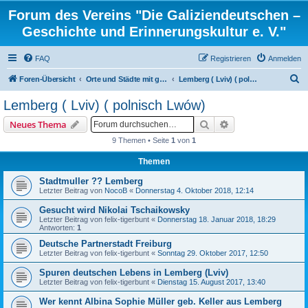
Forum des Vereins "Die Galiziendeutschen –
Geschichte und Erinnerungskultur e. V."
FAQ
Registrieren
Anmelden
S
Foren-Übersicht
Orte und Städte mit gemischten Konfessionen und ortsbezogene Familienforschung
Lemberg ( Lviv) ( polnisch Lwów)
u
Lemberg ( Lviv) ( polnisch Lwów)
c
Suche
Erweiterte Suche
Neues Thema
h
9 Themen • Seite
1
von
1
e
Themen
Stadtmuller ?? Lemberg
Letzter Beitrag von
NocoB
«
Donnerstag 4. Oktober 2018, 12:14
Gesucht wird Nikolai Tschaikowsky
Letzter Beitrag von
felix-tigerbunt
«
Donnerstag 18. Januar 2018, 18:29
Antworten:
1
Deutsche Partnerstadt Freiburg
Letzter Beitrag von
felix-tigerbunt
«
Sonntag 29. Oktober 2017, 12:50
Spuren deutschen Lebens in Lemberg (Lviv)
Letzter Beitrag von
felix-tigerbunt
«
Dienstag 15. August 2017, 13:40
Wer kennt Albina Sophie Müller geb. Keller aus Lemberg