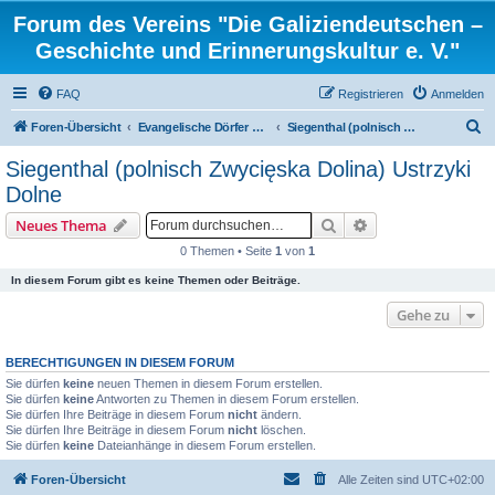
Forum des Vereins "Die Galiziendeutschen –
Geschichte und Erinnerungskultur e. V."
FAQ
Registrieren
Anmelden
S
Foren-Übersicht
Evangelische Dörfer und ortsbezogene Familienforschung
Siegenthal (polnisch Zwycięska Dolina) Ustrzyki Dolne
u
Siegenthal (polnisch Zwycięska Dolina) Ustrzyki
c
Dolne
h
Suche
Erweiterte Suche
Neues Thema
e
0 Themen • Seite
1
von
1
In diesem Forum gibt es keine Themen oder Beiträge.
Gehe zu
BERECHTIGUNGEN IN DIESEM FORUM
Sie dürfen
keine
neuen Themen in diesem Forum erstellen.
Sie dürfen
keine
Antworten zu Themen in diesem Forum erstellen.
Sie dürfen Ihre Beiträge in diesem Forum
nicht
ändern.
Sie dürfen Ihre Beiträge in diesem Forum
nicht
löschen.
Sie dürfen
keine
Dateianhänge in diesem Forum erstellen.
Foren-Übersicht
Alle Zeiten sind
UTC+02:00