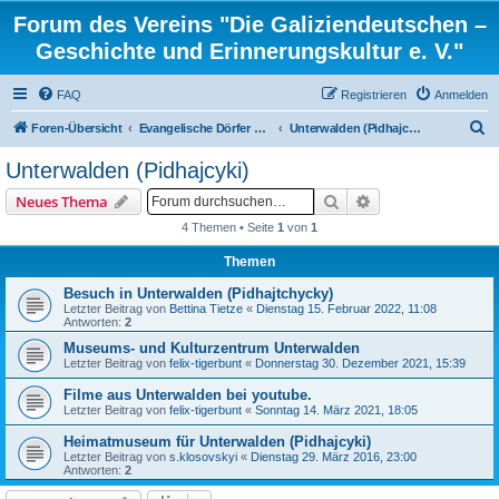
Forum des Vereins "Die Galiziendeutschen –
Geschichte und Erinnerungskultur e. V."
FAQ
Registrieren
Anmelden
S
Foren-Übersicht
Evangelische Dörfer und ortsbezogene Familienforschung
Unterwalden (Pidhajcyki)
u
Unterwalden (Pidhajcyki)
c
Suche
Erweiterte Suche
Neues Thema
h
4 Themen • Seite
1
von
1
e
Themen
Besuch in Unterwalden (Pidhajtchycky)
Letzter Beitrag von
Bettina Tietze
«
Dienstag 15. Februar 2022, 11:08
Antworten:
2
Museums- und Kulturzentrum Unterwalden
Letzter Beitrag von
felix-tigerbunt
«
Donnerstag 30. Dezember 2021, 15:39
Filme aus Unterwalden bei youtube.
Letzter Beitrag von
felix-tigerbunt
«
Sonntag 14. März 2021, 18:05
Heimatmuseum für Unterwalden (Pidhajcyki)
Letzter Beitrag von
s.klosovskyi
«
Dienstag 29. März 2016, 23:00
Antworten:
2