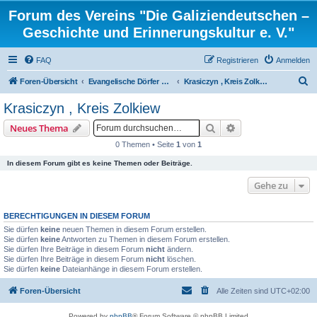
Forum des Vereins "Die Galiziendeutschen –
Geschichte und Erinnerungskultur e. V."
FAQ
Registrieren
Anmelden
S
Foren-Übersicht
Evangelische Dörfer und ortsbezogene Familienforschung
Krasiczyn , Kreis Zolkiew
u
Krasiczyn , Kreis Zolkiew
c
Suche
Erweiterte Suche
Neues Thema
h
0 Themen • Seite
1
von
1
e
In diesem Forum gibt es keine Themen oder Beiträge.
Gehe zu
BERECHTIGUNGEN IN DIESEM FORUM
Sie dürfen
keine
neuen Themen in diesem Forum erstellen.
Sie dürfen
keine
Antworten zu Themen in diesem Forum erstellen.
Sie dürfen Ihre Beiträge in diesem Forum
nicht
ändern.
Sie dürfen Ihre Beiträge in diesem Forum
nicht
löschen.
Sie dürfen
keine
Dateianhänge in diesem Forum erstellen.
Foren-Übersicht
Alle Zeiten sind
UTC+02:00
Powered by
phpBB
® Forum Software © phpBB Limited