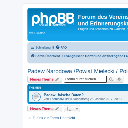
Forum des Vereins
und Erinnerungskul
Fragen und Antworten zu Galizien, 
der Ukraine
Schnellzugriff
FAQ
Foren-Übersicht
Evangelische Dörfer und ortsbezogene F
Padew Narodowa /Powiat Mielecki / Po
Suche
Erw
Neues Thema
THEMEN
Padew, falsche Daten?
von
ThomasMüller
»
Donnerstag 26. Januar 2017, 20:51
Neues Thema
Zurück zur Foren-Übersicht