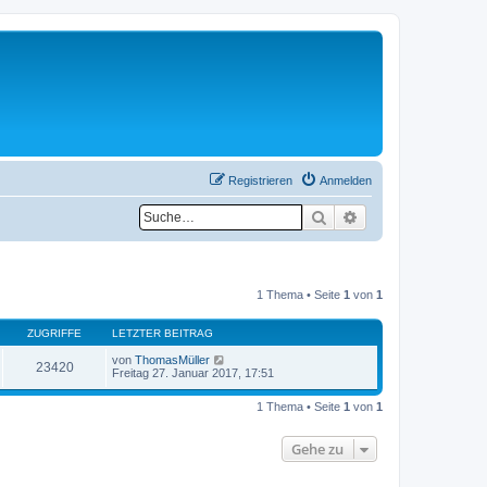
Registrieren
Anmelden
Suche
Erweiterte Suche
1 Thema • Seite
1
von
1
ZUGRIFFE
LETZTER BEITRAG
von
ThomasMüller
23420
Freitag 27. Januar 2017, 17:51
1 Thema • Seite
1
von
1
Gehe zu