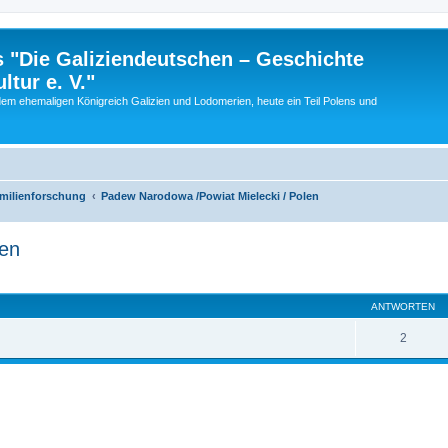
 "Die Galiziendeutschen – Geschichte
tur e. V."
dem ehemaligen Königreich Galizien und Lodomerien, heute ein Teil Polens und
amilienforschung
Padew Narodowa /Powiat Mielecki / Polen
len
eiterte Suche
ANTWORTEN
2