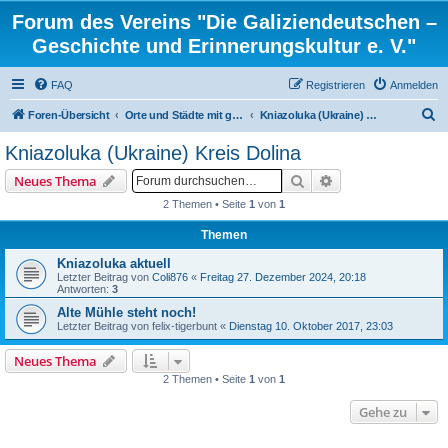
Forum des Vereins "Die Galiziendeutschen –
Geschichte und Erinnerungskultur e. V."
FAQ
Registrieren
Anmelden
S
Foren-Übersicht
Orte und Städte mit gemischten Konfessionen und ortsbezogene Familienforschung
Kniazoluka (Ukraine) Kreis Dolina
u
Kniazoluka (Ukraine) Kreis Dolina
c
Suche
Erweiterte Suche
Neues Thema
h
2 Themen • Seite
1
von
1
e
Themen
Kniazoluka aktuell
Letzter Beitrag von
Coli876
«
Freitag 27. Dezember 2024, 20:18
Antworten:
3
Alte Mühle steht noch!
Letzter Beitrag von
felix-tigerbunt
«
Dienstag 10. Oktober 2017, 23:03
Neues Thema
2 Themen • Seite
1
von
1
Gehe zu