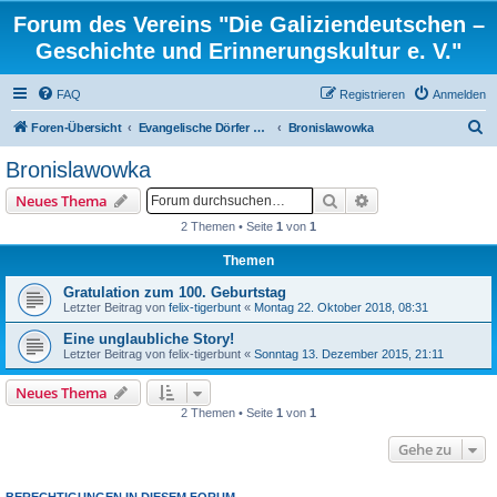
Forum des Vereins "Die Galiziendeutschen –
Geschichte und Erinnerungskultur e. V."
FAQ
Registrieren
Anmelden
S
Foren-Übersicht
Evangelische Dörfer und ortsbezogene Familienforschung
Bronislawowka
u
Bronislawowka
c
Suche
Erweiterte Suche
Neues Thema
h
2 Themen • Seite
1
von
1
e
Themen
Gratulation zum 100. Geburtstag
Letzter Beitrag von
felix-tigerbunt
«
Montag 22. Oktober 2018, 08:31
Eine unglaubliche Story!
Letzter Beitrag von
felix-tigerbunt
«
Sonntag 13. Dezember 2015, 21:11
Neues Thema
2 Themen • Seite
1
von
1
Gehe zu