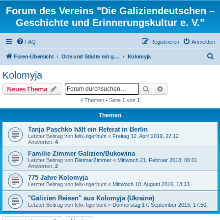
Forum des Vereins "Die Galiziendeutschen –
Geschichte und Erinnerungskultur e. V."
FAQ
Registrieren
Anmelden
S
Foren-Übersicht
Orte und Städte mit gemischten Konfessionen und ortsbezogene Familienforschung
Kolomyja
u
Kolomyja
c
Suche
Erweiterte Suche
Neues Thema
h
4 Themen • Seite
1
von
1
e
Themen
Tanja Paschko hält ein Referat in Berlin
Letzter Beitrag von
felix-tigerbunt
«
Freitag 12. April 2019, 22:12
Antworten:
4
Familie Zimmer Galizien/Bukowina
Letzter Beitrag von
DietmarZimmer
«
Mittwoch 21. Februar 2018, 06:01
Antworten:
2
775 Jahre Kolomyja
Letzter Beitrag von
felix-tigerbunt
«
Mittwoch 10. August 2016, 13:13
"Galizien Reisen" aus Kolomyja (Ukraine)
Letzter Beitrag von
felix-tigerbunt
«
Donnerstag 17. September 2015, 17:50