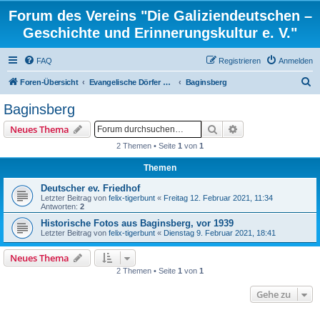
Forum des Vereins "Die Galiziendeutschen –
Geschichte und Erinnerungskultur e. V."
FAQ
Registrieren
Anmelden
S
Foren-Übersicht
Evangelische Dörfer und ortsbezogene Familienforschung
Baginsberg
u
Baginsberg
c
Suche
Erweiterte Suche
Neues Thema
h
2 Themen • Seite
1
von
1
e
Themen
Deutscher ev. Friedhof
Letzter Beitrag von
felix-tigerbunt
«
Freitag 12. Februar 2021, 11:34
Antworten:
2
Historische Fotos aus Baginsberg, vor 1939
Letzter Beitrag von
felix-tigerbunt
«
Dienstag 9. Februar 2021, 18:41
Neues Thema
2 Themen • Seite
1
von
1
Gehe zu