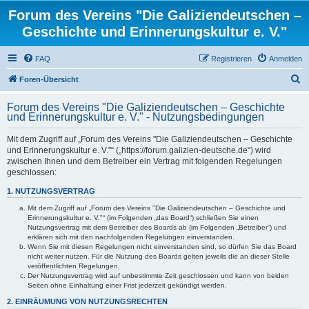
Forum des Vereins "Die Galiziendeutschen –
Geschichte und Erinnerungskultur e. V."
FAQ
Registrieren
Anmelden
S
Foren-Übersicht
u
Forum des Vereins "Die Galiziendeutschen – Geschichte
c
und Erinnerungskultur e. V." - Nutzungsbedingungen
h
Mit dem Zugriff auf „Forum des Vereins "Die Galiziendeutschen – Geschichte
e
und Erinnerungskultur e. V."“ („https://forum.galizien-deutsche.de“) wird
zwischen Ihnen und dem Betreiber ein Vertrag mit folgenden Regelungen
geschlossen:
1. NUTZUNGSVERTRAG
Mit dem Zugriff auf „Forum des Vereins "Die Galiziendeutschen – Geschichte und
Erinnerungskultur e. V."“ (im Folgenden „das Board“) schließen Sie einen
Nutzungsvertrag mit dem Betreiber des Boards ab (im Folgenden „Betreiber“) und
erklären sich mit den nachfolgenden Regelungen einverstanden.
Wenn Sie mit diesen Regelungen nicht einverstanden sind, so dürfen Sie das Board
nicht weiter nutzen. Für die Nutzung des Boards gelten jeweils die an dieser Stelle
veröffentlichten Regelungen.
Der Nutzungsvertrag wird auf unbestimmte Zeit geschlossen und kann von beiden
Seiten ohne Einhaltung einer Frist jederzeit gekündigt werden.
2. EINRÄUMUNG VON NUTZUNGSRECHTEN