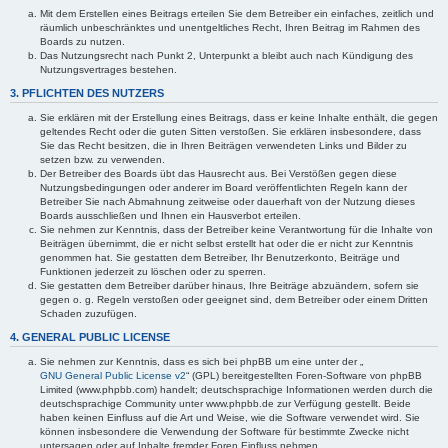
Mit dem Erstellen eines Beitrags erteilen Sie dem Betreiber ein einfaches, zeitlich und
räumlich unbeschränktes und unentgeltliches Recht, Ihren Beitrag im Rahmen des
Boards zu nutzen.
Das Nutzungsrecht nach Punkt 2, Unterpunkt a bleibt auch nach Kündigung des
Nutzungsvertrages bestehen.
3. PFLICHTEN DES NUTZERS
Sie erklären mit der Erstellung eines Beitrags, dass er keine Inhalte enthält, die gegen
geltendes Recht oder die guten Sitten verstoßen. Sie erklären insbesondere, dass
Sie das Recht besitzen, die in Ihren Beiträgen verwendeten Links und Bilder zu
setzen bzw. zu verwenden.
Der Betreiber des Boards übt das Hausrecht aus. Bei Verstößen gegen diese
Nutzungsbedingungen oder anderer im Board veröffentlichten Regeln kann der
Betreiber Sie nach Abmahnung zeitweise oder dauerhaft von der Nutzung dieses
Boards ausschließen und Ihnen ein Hausverbot erteilen.
Sie nehmen zur Kenntnis, dass der Betreiber keine Verantwortung für die Inhalte von
Beiträgen übernimmt, die er nicht selbst erstellt hat oder die er nicht zur Kenntnis
genommen hat. Sie gestatten dem Betreiber, Ihr Benutzerkonto, Beiträge und
Funktionen jederzeit zu löschen oder zu sperren.
Sie gestatten dem Betreiber darüber hinaus, Ihre Beiträge abzuändern, sofern sie
gegen o. g. Regeln verstoßen oder geeignet sind, dem Betreiber oder einem Dritten
Schaden zuzufügen.
4. GENERAL PUBLIC LICENSE
Sie nehmen zur Kenntnis, dass es sich bei phpBB um eine unter der „
GNU General Public License v2
“ (GPL) bereitgestellten Foren-Software von phpBB
Limited (www.phpbb.com) handelt; deutschsprachige Informationen werden durch die
deutschsprachige Community unter www.phpbb.de zur Verfügung gestellt. Beide
haben keinen Einfluss auf die Art und Weise, wie die Software verwendet wird. Sie
können insbesondere die Verwendung der Software für bestimmte Zwecke nicht
untersagen oder auf Inhalte fremder Foren Einfluss nehmen.