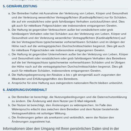
5. GEWÄHRLEISTUNG
Der Betreiber haftet mit Ausnahme der Verletzung von Leben, Körper und Gesundheit
und der Verletzung wesentlicher Vertragspflichten (Kardinalpflichten) nur für Schäden,
die auf ein vorsätzliches oder grob fahrlässiges Verhalten zurückzuführen sind. Dies
gilt auch für mittelbare Folgeschäden wie insbesondere entgangenen Gewinn.
Die Haftung ist gegenüber Verbrauchern außer bei vorsätzlichem oder grob
fahrlässigem Verhalten oder bei Schäden aus der Verletzung von Leben, Körper und
Gesundheit und der Verletzung wesentlicher Vertragspflichten (Kardinalpflichten) auf
die bei Vertragsschluss typischerweise vorhersehbaren Schäden und im übrigen der
Höhe nach auf die vertragstypischen Durchschnittsschäden begrenzt. Dies gilt auch
für mittelbare Folgeschäden wie insbesondere entgangenen Gewinn.
Die Haftung ist gegenüber Unternehmern außer bei der Verletzung von Leben, Körper
und Gesundheit oder vorsätzlichem oder grob fahrlässigem Verhalten des Betreibers
auf die bei Vertragsschluss typischerweise vorhersehbaren Schäden und im Übrigen
der Höhe nach auf die vertragstypischen Durchschnittsschäden begrenzt. Dies gilt
auch für mittelbare Schäden, insbesondere entgangenen Gewinn.
Die Haftungsbegrenzung der Absätze a bis c gilt sinngemäß auch zugunsten der
Mitarbeiter und Erfüllungsgehilfen des Betreibers.
Ansprüche für eine Haftung aus zwingendem nationalem Recht bleiben unberührt.
6. ÄNDERUNGSVORBEHALT
Der Betreiber ist berechtigt, die Nutzungsbedingungen und die Datenschutzerklärung
zu ändern. Die Änderung wird dem Nutzer per E-Mail mitgeteilt.
Der Nutzer ist berechtigt, den Änderungen zu widersprechen. Im Falle des
Widerspruchs erlischt das zwischen dem Betreiber und dem Nutzer bestehende
Vertragsverhältnis mit sofortiger Wirkung.
Die Änderungen gelten als anerkannt und verbindlich, wenn der Nutzer den
Änderungen zugestimmt hat.
Informationen über den Umgang mit Ihren persönlichen Daten sind in der