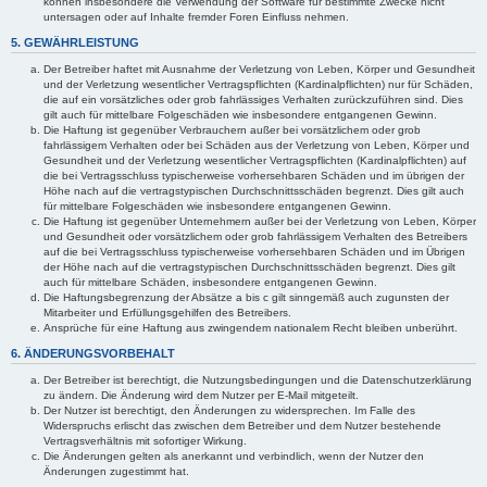
können insbesondere die Verwendung der Software für bestimmte Zwecke nicht
untersagen oder auf Inhalte fremder Foren Einfluss nehmen.
5. GEWÄHRLEISTUNG
Der Betreiber haftet mit Ausnahme der Verletzung von Leben, Körper und Gesundheit
und der Verletzung wesentlicher Vertragspflichten (Kardinalpflichten) nur für Schäden,
die auf ein vorsätzliches oder grob fahrlässiges Verhalten zurückzuführen sind. Dies
gilt auch für mittelbare Folgeschäden wie insbesondere entgangenen Gewinn.
Die Haftung ist gegenüber Verbrauchern außer bei vorsätzlichem oder grob
fahrlässigem Verhalten oder bei Schäden aus der Verletzung von Leben, Körper und
Gesundheit und der Verletzung wesentlicher Vertragspflichten (Kardinalpflichten) auf
die bei Vertragsschluss typischerweise vorhersehbaren Schäden und im übrigen der
Höhe nach auf die vertragstypischen Durchschnittsschäden begrenzt. Dies gilt auch
für mittelbare Folgeschäden wie insbesondere entgangenen Gewinn.
Die Haftung ist gegenüber Unternehmern außer bei der Verletzung von Leben, Körper
und Gesundheit oder vorsätzlichem oder grob fahrlässigem Verhalten des Betreibers
auf die bei Vertragsschluss typischerweise vorhersehbaren Schäden und im Übrigen
der Höhe nach auf die vertragstypischen Durchschnittsschäden begrenzt. Dies gilt
auch für mittelbare Schäden, insbesondere entgangenen Gewinn.
Die Haftungsbegrenzung der Absätze a bis c gilt sinngemäß auch zugunsten der
Mitarbeiter und Erfüllungsgehilfen des Betreibers.
Ansprüche für eine Haftung aus zwingendem nationalem Recht bleiben unberührt.
6. ÄNDERUNGSVORBEHALT
Der Betreiber ist berechtigt, die Nutzungsbedingungen und die Datenschutzerklärung
zu ändern. Die Änderung wird dem Nutzer per E-Mail mitgeteilt.
Der Nutzer ist berechtigt, den Änderungen zu widersprechen. Im Falle des
Widerspruchs erlischt das zwischen dem Betreiber und dem Nutzer bestehende
Vertragsverhältnis mit sofortiger Wirkung.
Die Änderungen gelten als anerkannt und verbindlich, wenn der Nutzer den
Änderungen zugestimmt hat.