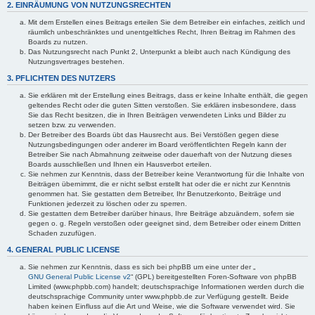
2. EINRÄUMUNG VON NUTZUNGSRECHTEN
Mit dem Erstellen eines Beitrags erteilen Sie dem Betreiber ein einfaches, zeitlich und
räumlich unbeschränktes und unentgeltliches Recht, Ihren Beitrag im Rahmen des
Boards zu nutzen.
Das Nutzungsrecht nach Punkt 2, Unterpunkt a bleibt auch nach Kündigung des
Nutzungsvertrages bestehen.
3. PFLICHTEN DES NUTZERS
Sie erklären mit der Erstellung eines Beitrags, dass er keine Inhalte enthält, die gegen
geltendes Recht oder die guten Sitten verstoßen. Sie erklären insbesondere, dass
Sie das Recht besitzen, die in Ihren Beiträgen verwendeten Links und Bilder zu
setzen bzw. zu verwenden.
Der Betreiber des Boards übt das Hausrecht aus. Bei Verstößen gegen diese
Nutzungsbedingungen oder anderer im Board veröffentlichten Regeln kann der
Betreiber Sie nach Abmahnung zeitweise oder dauerhaft von der Nutzung dieses
Boards ausschließen und Ihnen ein Hausverbot erteilen.
Sie nehmen zur Kenntnis, dass der Betreiber keine Verantwortung für die Inhalte von
Beiträgen übernimmt, die er nicht selbst erstellt hat oder die er nicht zur Kenntnis
genommen hat. Sie gestatten dem Betreiber, Ihr Benutzerkonto, Beiträge und
Funktionen jederzeit zu löschen oder zu sperren.
Sie gestatten dem Betreiber darüber hinaus, Ihre Beiträge abzuändern, sofern sie
gegen o. g. Regeln verstoßen oder geeignet sind, dem Betreiber oder einem Dritten
Schaden zuzufügen.
4. GENERAL PUBLIC LICENSE
Sie nehmen zur Kenntnis, dass es sich bei phpBB um eine unter der „
GNU General Public License v2
“ (GPL) bereitgestellten Foren-Software von phpBB
Limited (www.phpbb.com) handelt; deutschsprachige Informationen werden durch die
deutschsprachige Community unter www.phpbb.de zur Verfügung gestellt. Beide
haben keinen Einfluss auf die Art und Weise, wie die Software verwendet wird. Sie