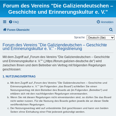
Forum des Vereins "Die Galiziendeutschen –
Geschichte und Erinnerungskultur e. V."
FAQ
Anmelden
S
Foren-Übersicht
u
Sprache:
c
Forum des Vereins "Die Galiziendeutschen – Geschichte
und Erinnerungskultur e. V." - Registrierung
h
e
Mit dem Zugriff auf „Forum des Vereins "Die Galiziendeutschen – Geschichte
und Erinnerungskultur e. V."“ („https://forum.galizien-deutsche.de“) wird
zwischen Ihnen und dem Betreiber ein Vertrag mit folgenden Regelungen
geschlossen:
1. NUTZUNGSVERTRAG
Mit dem Zugriff auf „Forum des Vereins "Die Galiziendeutschen – Geschichte und
Erinnerungskultur e. V."“ (im Folgenden „das Board“) schließen Sie einen
Nutzungsvertrag mit dem Betreiber des Boards ab (im Folgenden „Betreiber“) und
erklären sich mit den nachfolgenden Regelungen einverstanden.
Wenn Sie mit diesen Regelungen nicht einverstanden sind, so dürfen Sie das Board
nicht weiter nutzen. Für die Nutzung des Boards gelten jeweils die an dieser Stelle
veröffentlichten Regelungen.
Der Nutzungsvertrag wird auf unbestimmte Zeit geschlossen und kann von beiden
Seiten ohne Einhaltung einer Frist jederzeit gekündigt werden.