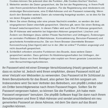
Cookies können Sie jederzeit über die Funktion „Alle Cookies löschen“ löschen.
Weiterhin werden die Daten gespeichert, die Sie bei der Registrierung, in Ihrem Profil
oder Ihrem persönlichem Bereich angeben. Für die Registrierung sind mindestens ein
eindeutiger Benutzername, eine E-Mail-Adresse und ein Passwort notwendig. Wenn
durch den Betreiber weitere Daten als notwendig festgelegt wurden, so ist dies für Sie
vor deren Eingabe ersichtlich.
Wenn Sie einen Beitrag oder eine private Nachricht erstellen, so werden die dort
eingegebenen Daten ebenfalls gespeichert. Gleiches gilt, wenn Sie einen Beitrag als
Entwurf zwischenspeichern. In diesen Fällen wird auch Ihre IP-Adresse gespeichert.
Die IP-Adresse wird weiterhin bei folgenden Aktionen gespeichert: Löschen und
Ändern von Beiträgen (dazu zählen Private Nachrichten und Umfragen), Änderungen
an zentralen Profildaten (E-Mail-Adresse, Kontoaktivierung, Benutzer-Passwort) und
gescheiterte Anmeldeversuche. Die von Ihrem Browser übermittelte Browser-
Kennzeichnung (User Agent) wird nur in der „Wer ist online?“-Funktion angezeigt und
nicht dauerhaft gespeichert.
Schließlich erfordern einzelne Funktionen des Boards, dass weitere Daten
gespeichert werden. Dazu gehören Ihr Abstimmungsverhalten bei Umfragen, der
Gelesen-Status von Ihren Beiträgen oder explizit von Ihnen gesetzte Lesezeichen
oder Benachrichtigungsfunktionen.
Ihr Passwort wird mit einer Einwege-Verschlüsselung (Hash) gespeichert, so
dass es sicher ist. Jedoch wird Ihnen empfohlen, dieses Passwort nicht auf
einer Vielzahl von Webseiten zu verwenden. Das Passwort ist Ihr Schlüssel zu
Ihrem Benutzerkonto für das Board, also gehen Sie mit ihm sorgsam um.
Insbesondere wird Sie kein Vertreter des Betreibers, von phpBB Limited oder
ein Dritter berechtigterweise nach Ihrem Passwort fragen. Sollten Sie Ihr
Passwort vergessen haben, so können Sie die Funktion „Ich habe mein
Passwort vergessen“ benutzen. Die phpBB-Software fragt Sie dann nach Ihrem
Benutzernamen und Ihrer E-Mail-Adresse und sendet anschließend ein neu
generiertes Passwort an diese Adresse, mit dem Sie dann auf das Board
zugreifen können.