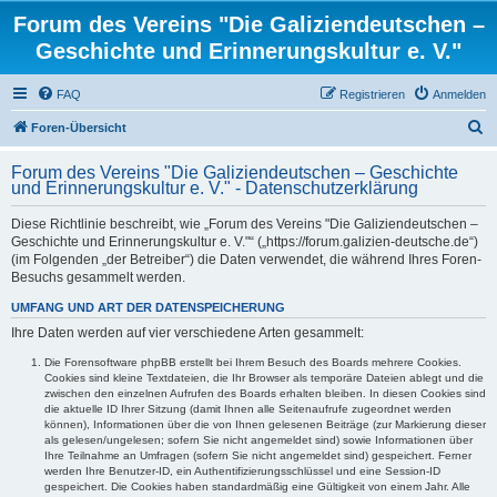
Forum des Vereins "Die Galiziendeutschen –
Geschichte und Erinnerungskultur e. V."
FAQ
Registrieren
Anmelden
S
Foren-Übersicht
u
Forum des Vereins "Die Galiziendeutschen – Geschichte
c
und Erinnerungskultur e. V." - Datenschutzerklärung
h
Diese Richtlinie beschreibt, wie „Forum des Vereins "Die Galiziendeutschen –
e
Geschichte und Erinnerungskultur e. V."“ („https://forum.galizien-deutsche.de“)
(im Folgenden „der Betreiber“) die Daten verwendet, die während Ihres Foren-
Besuchs gesammelt werden.
UMFANG UND ART DER DATENSPEICHERUNG
Ihre Daten werden auf vier verschiedene Arten gesammelt:
Die Forensoftware phpBB erstellt bei Ihrem Besuch des Boards mehrere Cookies.
Cookies sind kleine Textdateien, die Ihr Browser als temporäre Dateien ablegt und die
zwischen den einzelnen Aufrufen des Boards erhalten bleiben. In diesen Cookies sind
die aktuelle ID Ihrer Sitzung (damit Ihnen alle Seitenaufrufe zugeordnet werden
können), Informationen über die von Ihnen gelesenen Beiträge (zur Markierung dieser
als gelesen/ungelesen; sofern Sie nicht angemeldet sind) sowie Informationen über
Ihre Teilnahme an Umfragen (sofern Sie nicht angemeldet sind) gespeichert. Ferner
werden Ihre Benutzer-ID, ein Authentifizierungsschlüssel und eine Session-ID
gespeichert. Die Cookies haben standardmäßig eine Gültigkeit von einem Jahr. Alle