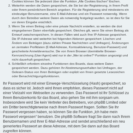
Cookies können Sie jederzeit über die Funktion „Alle Cookies löschen“ löschen.
Weiterhin werden die Daten gespeichert, die Sie bei der Registrierung, in Ihrem Profil
oder Ihrem persönlichem Bereich angeben. Für die Registrierung sind mindestens ein
eindeutiger Benutzername, eine E-Mail-Adresse und ein Passwort notwendig. Wenn
durch den Betreiber weitere Daten als notwendig festgelegt wurden, so ist dies für Sie
vor deren Eingabe ersichtlich.
Wenn Sie einen Beitrag oder eine private Nachricht erstellen, so werden die dort
eingegebenen Daten ebenfalls gespeichert. Gleiches gilt, wenn Sie einen Beitrag als
Entwurf zwischenspeichern. In diesen Fällen wird auch Ihre IP-Adresse gespeichert.
Die IP-Adresse wird weiterhin bei folgenden Aktionen gespeichert: Löschen und
Ändern von Beiträgen (dazu zählen Private Nachrichten und Umfragen), Änderungen
an zentralen Profildaten (E-Mail-Adresse, Kontoaktivierung, Benutzer-Passwort) und
gescheiterte Anmeldeversuche. Die von Ihrem Browser übermittelte Browser-
Kennzeichnung (User Agent) wird nur in der „Wer ist online?“-Funktion angezeigt und
nicht dauerhaft gespeichert.
Schließlich erfordern einzelne Funktionen des Boards, dass weitere Daten
gespeichert werden. Dazu gehören Ihr Abstimmungsverhalten bei Umfragen, der
Gelesen-Status von Ihren Beiträgen oder explizit von Ihnen gesetzte Lesezeichen
oder Benachrichtigungsfunktionen.
Ihr Passwort wird mit einer Einwege-Verschlüsselung (Hash) gespeichert, so
dass es sicher ist. Jedoch wird Ihnen empfohlen, dieses Passwort nicht auf
einer Vielzahl von Webseiten zu verwenden. Das Passwort ist Ihr Schlüssel zu
Ihrem Benutzerkonto für das Board, also gehen Sie mit ihm sorgsam um.
Insbesondere wird Sie kein Vertreter des Betreibers, von phpBB Limited oder
ein Dritter berechtigterweise nach Ihrem Passwort fragen. Sollten Sie Ihr
Passwort vergessen haben, so können Sie die Funktion „Ich habe mein
Passwort vergessen“ benutzen. Die phpBB-Software fragt Sie dann nach Ihrem
Benutzernamen und Ihrer E-Mail-Adresse und sendet anschließend ein neu
generiertes Passwort an diese Adresse, mit dem Sie dann auf das Board
zugreifen können.