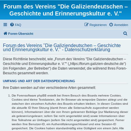
Forum des Vereins "Die Galiziendeutschen –
Geschichte und Erinnerungskultur e. V."
FAQ
Registrieren
Anmelden
S
Foren-Übersicht
u
Forum des Vereins "Die Galiziendeutschen – Geschichte
c
und Erinnerungskultur e. V." - Datenschutzerklärung
h
Diese Richtlinie beschreibt, wie „Forum des Vereins "Die Galiziendeutschen –
e
Geschichte und Erinnerungskultur e. V."“ („https://forum.galizien-deutsche.de“)
(im Folgenden „der Betreiber“) die Daten verwendet, die während Ihres Foren-
Besuchs gesammelt werden.
UMFANG UND ART DER DATENSPEICHERUNG
Ihre Daten werden auf vier verschiedene Arten gesammelt:
Die Forensoftware phpBB erstellt bei Ihrem Besuch des Boards mehrere Cookies.
Cookies sind kleine Textdateien, die Ihr Browser als temporäre Dateien ablegt und die
zwischen den einzelnen Aufrufen des Boards erhalten bleiben. In diesen Cookies sind
die aktuelle ID Ihrer Sitzung (damit Ihnen alle Seitenaufrufe zugeordnet werden
können), Informationen über die von Ihnen gelesenen Beiträge (zur Markierung dieser
als gelesen/ungelesen; sofern Sie nicht angemeldet sind) sowie Informationen über
Ihre Teilnahme an Umfragen (sofern Sie nicht angemeldet sind) gespeichert. Ferner
werden Ihre Benutzer-ID, ein Authentifizierungsschlüssel und eine Session-ID
gespeichert. Die Cookies haben standardmäßig eine Gültigkeit von einem Jahr. Alle