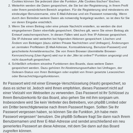
Cookies können Sie jederzeit über die Funktion „Alle Cookies löschen“ löschen.
Weiterhin werden die Daten gespeichert, die Sie bei der Registrierung, in Ihrem Profil
oder Ihrem persönlichem Bereich angeben. Für die Registrierung sind mindestens ein
eindeutiger Benutzername, eine E-Mail-Adresse und ein Passwort notwendig. Wenn
durch den Betreiber weitere Daten als notwendig festgelegt wurden, so ist dies für Sie
vor deren Eingabe ersichtlich.
Wenn Sie einen Beitrag oder eine private Nachricht erstellen, so werden die dort
eingegebenen Daten ebenfalls gespeichert. Gleiches gilt, wenn Sie einen Beitrag als
Entwurf zwischenspeichern. In diesen Fällen wird auch Ihre IP-Adresse gespeichert.
Die IP-Adresse wird weiterhin bei folgenden Aktionen gespeichert: Löschen und
Ändern von Beiträgen (dazu zählen Private Nachrichten und Umfragen), Änderungen
an zentralen Profildaten (E-Mail-Adresse, Kontoaktivierung, Benutzer-Passwort) und
gescheiterte Anmeldeversuche. Die von Ihrem Browser übermittelte Browser-
Kennzeichnung (User Agent) wird nur in der „Wer ist online?“-Funktion angezeigt und
nicht dauerhaft gespeichert.
Schließlich erfordern einzelne Funktionen des Boards, dass weitere Daten
gespeichert werden. Dazu gehören Ihr Abstimmungsverhalten bei Umfragen, der
Gelesen-Status von Ihren Beiträgen oder explizit von Ihnen gesetzte Lesezeichen
oder Benachrichtigungsfunktionen.
Ihr Passwort wird mit einer Einwege-Verschlüsselung (Hash) gespeichert, so
dass es sicher ist. Jedoch wird Ihnen empfohlen, dieses Passwort nicht auf
einer Vielzahl von Webseiten zu verwenden. Das Passwort ist Ihr Schlüssel zu
Ihrem Benutzerkonto für das Board, also gehen Sie mit ihm sorgsam um.
Insbesondere wird Sie kein Vertreter des Betreibers, von phpBB Limited oder
ein Dritter berechtigterweise nach Ihrem Passwort fragen. Sollten Sie Ihr
Passwort vergessen haben, so können Sie die Funktion „Ich habe mein
Passwort vergessen“ benutzen. Die phpBB-Software fragt Sie dann nach Ihrem
Benutzernamen und Ihrer E-Mail-Adresse und sendet anschließend ein neu
generiertes Passwort an diese Adresse, mit dem Sie dann auf das Board
zugreifen können.