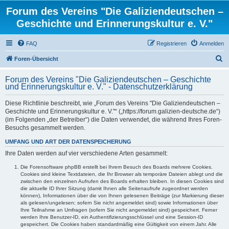
Forum des Vereins "Die Galiziendeutschen –
Geschichte und Erinnerungskultur e. V."
FAQ
Registrieren
Anmelden
S
Foren-Übersicht
u
Forum des Vereins "Die Galiziendeutschen – Geschichte
c
und Erinnerungskultur e. V." - Datenschutzerklärung
h
Diese Richtlinie beschreibt, wie „Forum des Vereins "Die Galiziendeutschen –
e
Geschichte und Erinnerungskultur e. V."“ („https://forum.galizien-deutsche.de“)
(im Folgenden „der Betreiber“) die Daten verwendet, die während Ihres Foren-
Besuchs gesammelt werden.
UMFANG UND ART DER DATENSPEICHERUNG
Ihre Daten werden auf vier verschiedene Arten gesammelt:
Die Forensoftware phpBB erstellt bei Ihrem Besuch des Boards mehrere Cookies.
Cookies sind kleine Textdateien, die Ihr Browser als temporäre Dateien ablegt und die
zwischen den einzelnen Aufrufen des Boards erhalten bleiben. In diesen Cookies sind
die aktuelle ID Ihrer Sitzung (damit Ihnen alle Seitenaufrufe zugeordnet werden
können), Informationen über die von Ihnen gelesenen Beiträge (zur Markierung dieser
als gelesen/ungelesen; sofern Sie nicht angemeldet sind) sowie Informationen über
Ihre Teilnahme an Umfragen (sofern Sie nicht angemeldet sind) gespeichert. Ferner
werden Ihre Benutzer-ID, ein Authentifizierungsschlüssel und eine Session-ID
gespeichert. Die Cookies haben standardmäßig eine Gültigkeit von einem Jahr. Alle