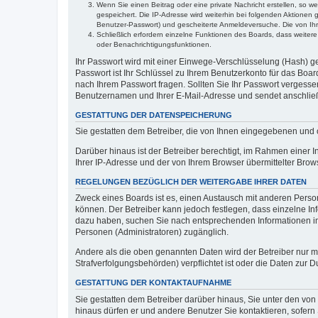
Wenn Sie einen Beitrag oder eine private Nachricht erstellen, so w
gespeichert. Die IP-Adresse wird weiterhin bei folgenden Aktionen
Benutzer-Passwort) und gescheiterte Anmeldeversuche. Die von Ihre
Schließlich erfordern einzelne Funktionen des Boards, dass weite
oder Benachrichtigungsfunktionen.
Ihr Passwort wird mit einer Einwege-Verschlüsselung (Hash) ge
Passwort ist Ihr Schlüssel zu Ihrem Benutzerkonto für das Boar
nach Ihrem Passwort fragen. Sollten Sie Ihr Passwort vergess
Benutzernamen und Ihrer E-Mail-Adresse und sendet anschließ
GESTATTUNG DER DATENSPEICHERUNG
Sie gestatten dem Betreiber, die von Ihnen eingegebenen und 
Darüber hinaus ist der Betreiber berechtigt, im Rahmen einer
Ihrer IP-Adresse und der von Ihrem Browser übermittelter Brow
REGELUNGEN BEZÜGLICH DER WEITERGABE IHRER DATEN
Zweck eines Boards ist es, einen Austausch mit anderen Persone
können. Der Betreiber kann jedoch festlegen, dass einzelne Inf
dazu haben, suchen Sie nach entsprechenden Informationen im F
Personen (Administratoren) zugänglich.
Andere als die oben genannten Daten wird der Betreiber nur mit
Strafverfolgungsbehörden) verpflichtet ist oder die Daten zur D
GESTATTUNG DER KONTAKTAUFNAHME
Sie gestatten dem Betreiber darüber hinaus, Sie unter den von
hinaus dürfen er und andere Benutzer Sie kontaktieren, sofern 