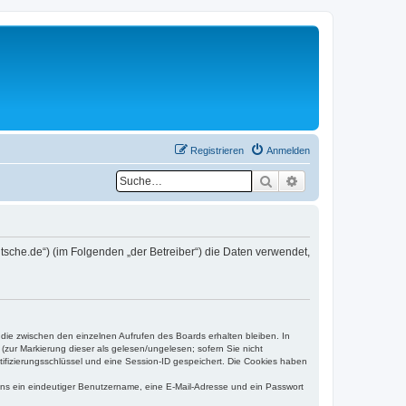
Registrieren
Anmelden
Suche
Erweiterte Suche
utsche.de“) (im Folgenden „der Betreiber“) die Daten verwendet,
 die zwischen den einzelnen Aufrufen des Boards erhalten bleiben. In
(zur Markierung dieser als gelesen/ungelesen; sofern Sie nicht
tifizierungsschlüssel und eine Session-ID gespeichert. Die Cookies haben
tens ein eindeutiger Benutzername, eine E-Mail-Adresse und ein Passwort