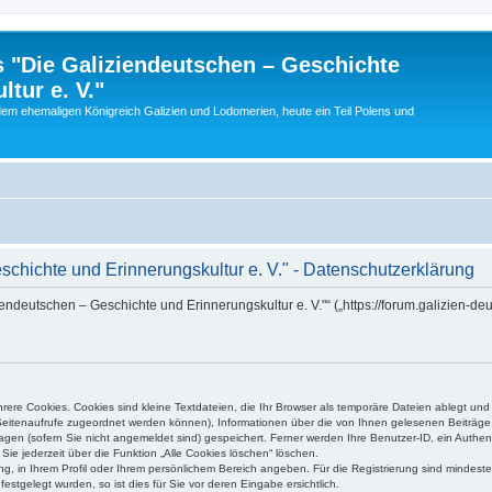
 "Die Galiziendeutschen – Geschichte
tur e. V."
dem ehemaligen Königreich Galizien und Lodomerien, heute ein Teil Polens und
chichte und Erinnerungskultur e. V." - Datenschutzerklärung
iendeutschen – Geschichte und Erinnerungskultur e. V."“ („https://forum.galizien-de
ere Cookies. Cookies sind kleine Textdateien, die Ihr Browser als temporäre Dateien ablegt und
e Seitenaufrufe zugeordnet werden können), Informationen über die von Ihnen gelesenen Beiträge 
gen (sofern Sie nicht angemeldet sind) gespeichert. Ferner werden Ihre Benutzer-ID, ein Authen
Sie jederzeit über die Funktion „Alle Cookies löschen“ löschen.
ung, in Ihrem Profil oder Ihrem persönlichem Bereich angeben. Für die Registrierung sind mindes
stgelegt wurden, so ist dies für Sie vor deren Eingabe ersichtlich.