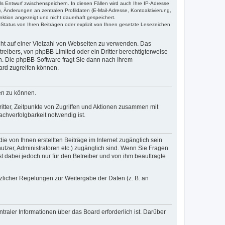
ls Entwurf zwischenspeichern. In diesen Fällen wird auch Ihre IP-Adresse
, Änderungen an zentralen Profildaten (E-Mail-Adresse, Kontoaktivierung,
nktion angezeigt und nicht dauerhaft gespeichert.
Status von Ihren Beiträgen oder explizit von Ihnen gesetzte Lesezeichen
icht auf einer Vielzahl von Webseiten zu verwenden. Das
reibers, von phpBB Limited oder ein Dritter berechtigterweise
n. Die phpBB-Software fragt Sie dann nach Ihrem
ard zugreifen können.
en zu können.
itter, Zeitpunkte von Zugriffen und Aktionen zusammen mit
chverfolgbarkeit notwendig ist.
e von Ihnen erstellten Beiträge im Internet zugänglich sein
nutzer, Administratoren etc.) zugänglich sind. Wenn Sie Fragen
t dabei jedoch nur für den Betreiber und von ihm beauftragte
tzlicher Regelungen zur Weitergabe der Daten (z. B. an
raler Informationen über das Board erforderlich ist. Darüber