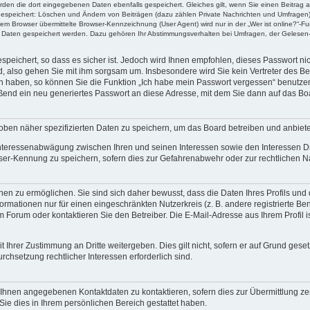
erden die dort eingegebenen Daten ebenfalls gespeichert. Gleiches gilt, wenn Sie einen Beitrag a
 gespeichert: Löschen und Ändern von Beiträgen (dazu zählen Private Nachrichten und Umfragen)
m Browser übermittelte Browser-Kennzeichnung (User Agent) wird nur in der „Wer ist online?“-Fu
re Daten gespeichert werden. Dazu gehören Ihr Abstimmungsverhalten bei Umfragen, der Gelesen-
speichert, so dass es sicher ist. Jedoch wird Ihnen empfohlen, dieses Passwort n
d, also gehen Sie mit ihm sorgsam um. Insbesondere wird Sie kein Vertreter des Bet
en haben, so können Sie die Funktion „Ich habe mein Passwort vergessen“ benutze
end ein neu generiertes Passwort an diese Adresse, mit dem Sie dann auf das Bo
oben näher spezifizierten Daten zu speichern, um das Board betreiben und anbiet
 Interessenabwägung zwischen Ihren und seinen Interessen sowie den Interessen Dr
ser-Kennung zu speichern, sofern dies zur Gefahrenabwehr oder zur rechtlichen Na
n zu ermöglichen. Sie sind sich daher bewusst, dass die Daten Ihres Profils und di
ormationen nur für einen eingeschränkten Nutzerkreis (z. B. andere registrierte Be
orum oder kontaktieren Sie den Betreiber. Die E-Mail-Adresse aus Ihrem Profil is
 Ihrer Zustimmung an Dritte weitergeben. Dies gilt nicht, sofern er auf Grund gese
urchsetzung rechtlicher Interessen erforderlich sind.
 Ihnen angegebenen Kontaktdaten zu kontaktieren, sofern dies zur Übermittlung zent
Sie dies in Ihrem persönlichen Bereich gestattet haben.