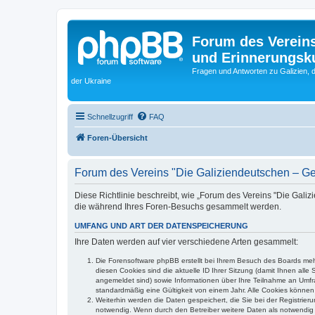
Forum des Vereins
und Erinnerungskul
Fragen und Antworten zu Galizien, 
der Ukraine
Schnellzugriff
FAQ
Foren-Übersicht
Forum des Vereins "Die Galiziendeutschen – Ges
Diese Richtlinie beschreibt, wie „Forum des Vereins "Die Galiz
die während Ihres Foren-Besuchs gesammelt werden.
UMFANG UND ART DER DATENSPEICHERUNG
Ihre Daten werden auf vier verschiedene Arten gesammelt:
Die Forensoftware phpBB erstellt bei Ihrem Besuch des Boards mehr
diesen Cookies sind die aktuelle ID Ihrer Sitzung (damit Ihnen all
angemeldet sind) sowie Informationen über Ihre Teilnahme an Umfra
standardmäßig eine Gültigkeit von einem Jahr. Alle Cookies können 
Weiterhin werden die Daten gespeichert, die Sie bei der Registrier
notwendig. Wenn durch den Betreiber weitere Daten als notwendig fe