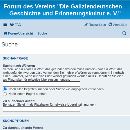
Forum des Vereins "Die Galiziendeutschen –
Geschichte und Erinnerungskultur e. V."
FAQ
Registrieren
Anmelden
S
Foren-Übersicht
Suche
u
Suche
c
h
SUCHANFRAGE
e
Suche nach Wörtern:
Setzen Sie ein
+
vor ein Wort, das gefunden werden muss und ein
-
vor ein Wort, das
nicht gefunden werden darf. Verwenden Sie mehrere Wörter getrennt durch
|
innerhalb
einer Klammer, wenn nur eines der Wörter gefunden werden muss. Benutzen Sie ein *
als Platzhalter für teilweise Übereinstimmungen.
Nach allen Begriffen suchen oder Suche wie angegeben verwenden
Nach einem Begriff suchen
Zu suchender Autor:
Benutzen Sie ein * als Platzhalter für teilweise Übereinstimmungen.
SUCHOPTIONEN
Zu durchsuchende Foren: