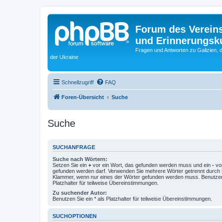
Forum des Vereins
und Erinnerungskul
Fragen und Antworten zu Galizien, 
der Ukraine
Schnellzugriff
FAQ
Foren-Übersicht
Suche
Suche
SUCHANFRAGE
Suche nach Wörtern:
Setzen Sie ein
+
vor ein Wort, das gefunden werden muss und ein
-
vor
gefunden werden darf. Verwenden Sie mehrere Wörter getrennt durch
Klammer, wenn nur eines der Wörter gefunden werden muss. Benutzen 
Platzhalter für teilweise Übereinstimmungen.
Zu suchender Autor:
Benutzen Sie ein * als Platzhalter für teilweise Übereinstimmungen.
SUCHOPTIONEN