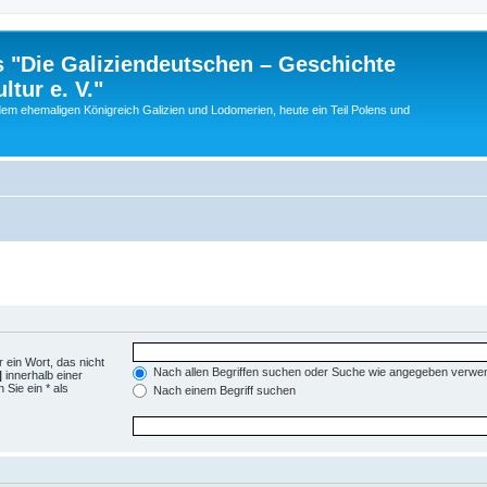
 "Die Galiziendeutschen – Geschichte
tur e. V."
dem ehemaligen Königreich Galizien und Lodomerien, heute ein Teil Polens und
 ein Wort, das nicht
Nach allen Begriffen suchen oder Suche wie angegeben verwe
|
innerhalb einer
Sie ein * als
Nach einem Begriff suchen