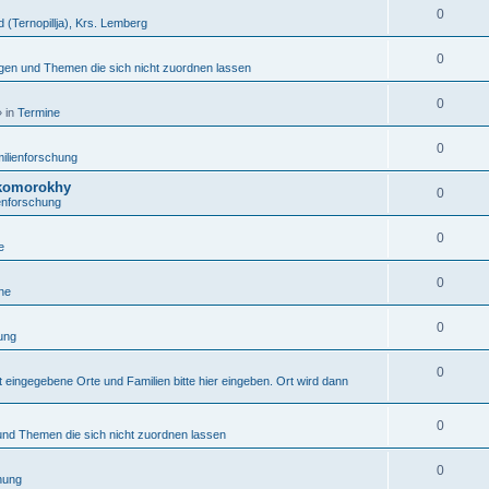
0
d (Ternopillja), Krs. Lemberg
0
gen und Themen die sich nicht zuordnen lassen
0
 in
Termine
0
ilienforschung
Skomorokhy
0
enforschung
0
e
0
ne
0
ung
0
 eingegebene Orte und Familien bitte hier eingeben. Ort wird dann
0
nd Themen die sich nicht zuordnen lassen
0
hung