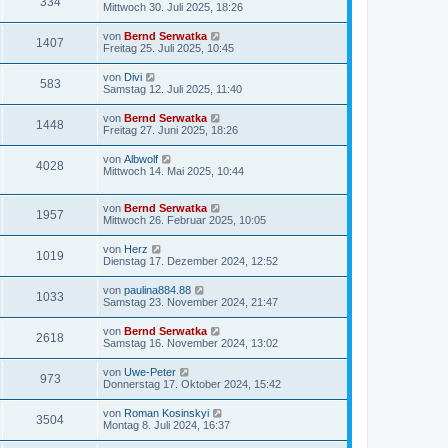
334
Mittwoch 30. Juli 2025, 18:26
von
Bernd Serwatka
1407
Freitag 25. Juli 2025, 10:45
von
Divi
583
Samstag 12. Juli 2025, 11:40
von
Bernd Serwatka
1448
Freitag 27. Juni 2025, 18:26
von
Albwolf
4028
Mittwoch 14. Mai 2025, 10:44
von
Bernd Serwatka
1957
Mittwoch 26. Februar 2025, 10:05
von
Herz
1019
Dienstag 17. Dezember 2024, 12:52
von
paulina884.88
1033
Samstag 23. November 2024, 21:47
von
Bernd Serwatka
2618
Samstag 16. November 2024, 13:02
von
Uwe-Peter
973
Donnerstag 17. Oktober 2024, 15:42
von
Roman Kosinskyi
3504
Montag 8. Juli 2024, 16:37