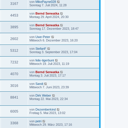
von
MikePayne028
3167
Sonntag 7. Juli 2024, 11:28
von
Bernd Serwatka
4453
Montag 29. April 2024, 20:30
von
Bernd Serwatka
3895
Sonntag 17. Dezember 2023, 18:47
von
Uwe-Peter
2602
Mittwoch 6. Dezember 2023, 16:20
von
StefanF
5312
Sonntag 3. September 2023, 17:04
von
felix-tigerbunt
7232
Mittwoch 19. Juli 2023, 11:19
von
Bernd Serwatka
4070
Montag 3. Juli 2023, 17:17
von
Sandi
3016
Mittwoch 7. Juni 2023, 23:39
von
Dirk Weber
8841
Montag 22. Mai 2023, 22:34
von
Dezemberkind
6005
Freitag 5. Mai 2023, 13:02
von
petri
3368
Mittwoch 29. März 2023, 17:16