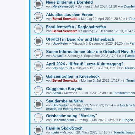
Neue Bilder aus Dornfeld
von
MikePayne028
»
Sonntag 7. Juli 2024, 11:28
» in
Dornfel
Aktuelles aus dem Verein
von
Bernd Serwatka
»
Montag 29. April 2024, 20:30
» in
Fra
Familientreffen / Regionaltreffen
von
Bernd Serwatka
»
Sonntag 17. Dezember 2023, 18:47
»
UHRICH in Bandrów und Hohenbach
von
Uwe-Peter
»
Mittwoch 6. Dezember 2023, 16:20
» in
Fam
Suche Informationen über die Ortschaft Novi 
von
StefanF
»
Sonntag 3. September 2023, 17:04
» in
Famili
April 2024 - Hilferuf! Letzte Kulturtagung?
von
felix-tigerbunt
»
Mittwoch 19. Juli 2023, 11:19
» in
Termin
Galizientreffen in Knesebeck
von
Bernd Serwatka
»
Montag 3. Juli 2023, 17:17
» in
Termi
Guggemos Borynia
von
Sandi
»
Mittwoch 7. Juni 2023, 23:39
» in
Familienforsch
Staudernbeim/Nahe
von
Dirk Weber
»
Montag 22. Mai 2023, 22:34
» in
Noch nicht
erstellt und Beitrag verschoben
Ortsbestimmung "Musiery"
von
Dezemberkind
»
Freitag 5. Mai 2023, 13:02
» in
Fragen u
Familie Skok/Stoch
von
petri
»
Mittwoch 29. März 2023, 17:16
» in
Familienforsc