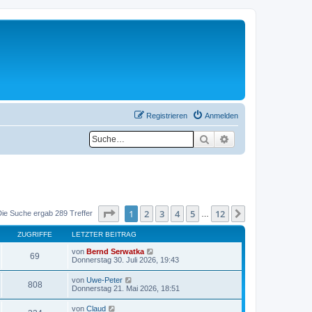
Registrieren
Anmelden
Suche
Erweiterte Suche
Seite
1
von
12
1
2
3
4
5
12
Nächste
Die Suche ergab 289 Treffer
…
ZUGRIFFE
LETZTER BEITRAG
von
Bernd Serwatka
69
Donnerstag 30. Juli 2026, 19:43
von
Uwe-Peter
808
Donnerstag 21. Mai 2026, 18:51
von
Claud