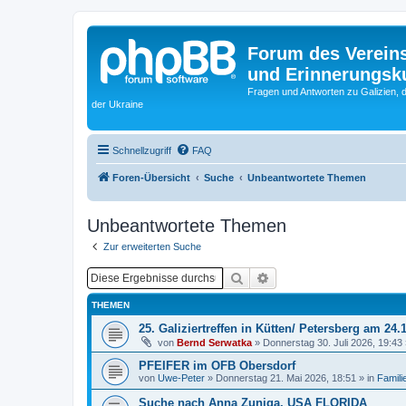
Forum des Vereins
und Erinnerungskul
Fragen und Antworten zu Galizien, 
der Ukraine
Schnellzugriff
FAQ
Foren-Übersicht
Suche
Unbeantwortete Themen
Unbeantwortete Themen
Zur erweiterten Suche
Suche
Erweiterte Suche
THEMEN
25. Galiziertreffen in Kütten/ Petersberg am 24.
von
Bernd Serwatka
»
Donnerstag 30. Juli 2026, 19:43
PFEIFER im OFB Obersdorf
von
Uwe-Peter
»
Donnerstag 21. Mai 2026, 18:51
» in
Famili
Suche nach Anna Zuniga, USA FLORIDA