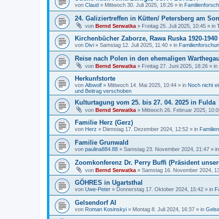
von
Claud
»
Mittwoch 30. Juli 2025, 18:26
» in
Familienforsc
24. Galiziertreffen in Kütten/ Petersberg am So
von
Bernd Serwatka
»
Freitag 25. Juli 2025, 10:45
» in
Kirchenbücher Zaborze, Rawa Ruska 1920-1940
von
Divi
»
Samstag 12. Juli 2025, 11:40
» in
Familienforschu
Reise nach Polen in den ehemaligen Warthegau 
von
Bernd Serwatka
»
Freitag 27. Juni 2025, 18:26
» in
Herkunfstorte
von
Albwolf
»
Mittwoch 14. Mai 2025, 10:44
» in
Noch nicht ei
und Beitrag verschoben
Kulturtagung vom 25. bis 27. 04. 2025 in Fulda
von
Bernd Serwatka
»
Mittwoch 26. Februar 2025, 10:0
Familie Herz (Gerz)
von
Herz
»
Dienstag 17. Dezember 2024, 12:52
» in
Familie
Familie Grunwald
von
paulina884.88
»
Samstag 23. November 2024, 21:47
» i
Zoomkonferenz Dr. Perry Buffi (Präsident unse
von
Bernd Serwatka
»
Samstag 16. November 2024, 1
GÖHRES in Ugartsthal
von
Uwe-Peter
»
Donnerstag 17. Oktober 2024, 15:42
» in
F
Gelsendorf AI
von
Roman Kosinskyi
»
Montag 8. Juli 2024, 16:37
» in
Gelse