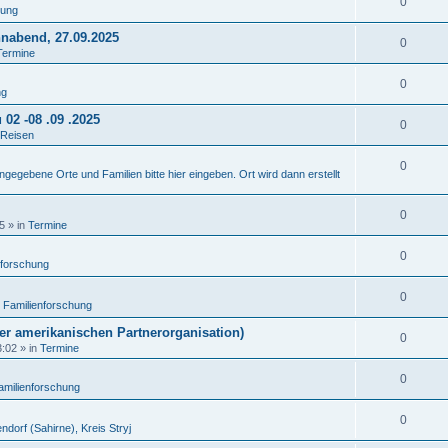
0
hung
nnabend, 27.09.2025
0
Termine
0
ng
02 -08 .09 .2025
0
Reisen
0
ngegebene Orte und Familien bitte hier eingeben. Ort wird dann erstellt
0
5
» in
Termine
0
nforschung
0
n
Familienforschung
rer amerikanischen Partnerorganisation)
0
3:02
» in
Termine
0
amilienforschung
0
ndorf (Sahirne), Kreis Stryj