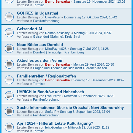
Letzter Beitrag von
Bernd Serwatka
«
Samstag 16. November 2024, 13:02
Verfasst in
Termine
GÖHRES in Ugartsthal
Letzter Beitrag von
Uwe-Peter
«
Donnerstag 17. Oktober 2024, 15:42
Verfasst in
Familienforschung
Gelsendorf AI
Letzter Beitrag von
Roman Kosinskyi
«
Montag 8. Juli 2024, 16:37
Verfasst in
Gelsendorf (Sahirne), Kreis Stryj
Neue Bilder aus Dornfeld
Letzter Beitrag von
MikePayne028
«
Sonntag 7. Juli 2024, 11:28
Verfasst in
Dornfeld (Ternopillja), Krs. Lemberg
Aktuelles aus dem Verein
Letzter Beitrag von
Bernd Serwatka
«
Montag 29. April 2024, 20:30
Verfasst in
Fragen und Themen die sich nicht zuordnen lassen
Familientreffen / Regionaltreffen
Letzter Beitrag von
Bernd Serwatka
«
Sonntag 17. Dezember 2023, 18:47
Verfasst in
Termine
UHRICH in Bandrów und Hohenbach
Letzter Beitrag von
Uwe-Peter
«
Mittwoch 6. Dezember 2023, 16:20
Verfasst in
Familienforschung
Suche Informationen über die Ortschaft Novi Skomorokhy
Letzter Beitrag von
StefanF
«
Sonntag 3. September 2023, 17:04
Verfasst in
Familienforschung
April 2024 - Hilferuf! Letzte Kulturtagung?
Letzter Beitrag von
felix-tigerbunt
«
Mittwoch 19. Juli 2023, 11:19
Verfasst in
Termine