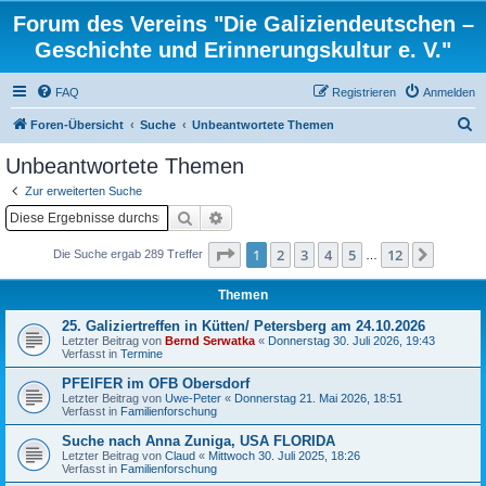
Forum des Vereins "Die Galiziendeutschen –
Geschichte und Erinnerungskultur e. V."
FAQ
Registrieren
Anmelden
S
Foren-Übersicht
Suche
Unbeantwortete Themen
u
Unbeantwortete Themen
c
Zur erweiterten Suche
h
Suche
Erweiterte Suche
e
Seite
1
von
12
1
2
3
4
5
12
Nächst
Die Suche ergab 289 Treffer
…
Themen
25. Galiziertreffen in Kütten/ Petersberg am 24.10.2026
Letzter Beitrag von
Bernd Serwatka
«
Donnerstag 30. Juli 2026, 19:43
Verfasst in
Termine
PFEIFER im OFB Obersdorf
Letzter Beitrag von
Uwe-Peter
«
Donnerstag 21. Mai 2026, 18:51
Verfasst in
Familienforschung
Suche nach Anna Zuniga, USA FLORIDA
Letzter Beitrag von
Claud
«
Mittwoch 30. Juli 2025, 18:26
Verfasst in
Familienforschung