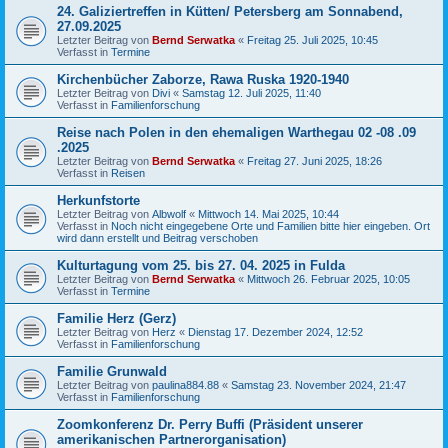
24. Galiziertreffen in Kütten/ Petersberg am Sonnabend,
27.09.2025
Letzter Beitrag von
Bernd Serwatka
«
Freitag 25. Juli 2025, 10:45
Verfasst in
Termine
Kirchenbücher Zaborze, Rawa Ruska 1920-1940
Letzter Beitrag von
Divi
«
Samstag 12. Juli 2025, 11:40
Verfasst in
Familienforschung
Reise nach Polen in den ehemaligen Warthegau 02 -08 .09
.2025
Letzter Beitrag von
Bernd Serwatka
«
Freitag 27. Juni 2025, 18:26
Verfasst in
Reisen
Herkunfstorte
Letzter Beitrag von
Albwolf
«
Mittwoch 14. Mai 2025, 10:44
Verfasst in
Noch nicht eingegebene Orte und Familien bitte hier eingeben. Ort
wird dann erstellt und Beitrag verschoben
Kulturtagung vom 25. bis 27. 04. 2025 in Fulda
Letzter Beitrag von
Bernd Serwatka
«
Mittwoch 26. Februar 2025, 10:05
Verfasst in
Termine
Familie Herz (Gerz)
Letzter Beitrag von
Herz
«
Dienstag 17. Dezember 2024, 12:52
Verfasst in
Familienforschung
Familie Grunwald
Letzter Beitrag von
paulina884.88
«
Samstag 23. November 2024, 21:47
Verfasst in
Familienforschung
Zoomkonferenz Dr. Perry Buffi (Präsident unserer
amerikanischen Partnerorganisation)