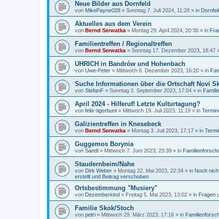
Neue Bilder aus Dornfeld
von
MikePayne028
»
Sonntag 7. Juli 2024, 11:28
» in
Dornfel
Aktuelles aus dem Verein
von
Bernd Serwatka
»
Montag 29. April 2024, 20:30
» in
Fra
Familientreffen / Regionaltreffen
von
Bernd Serwatka
»
Sonntag 17. Dezember 2023, 18:47
»
UHRICH in Bandrów und Hohenbach
von
Uwe-Peter
»
Mittwoch 6. Dezember 2023, 16:20
» in
Fam
Suche Informationen über die Ortschaft Novi 
von
StefanF
»
Sonntag 3. September 2023, 17:04
» in
Famili
April 2024 - Hilferuf! Letzte Kulturtagung?
von
felix-tigerbunt
»
Mittwoch 19. Juli 2023, 11:19
» in
Termin
Galizientreffen in Knesebeck
von
Bernd Serwatka
»
Montag 3. Juli 2023, 17:17
» in
Termi
Guggemos Borynia
von
Sandi
»
Mittwoch 7. Juni 2023, 23:39
» in
Familienforsch
Staudernbeim/Nahe
von
Dirk Weber
»
Montag 22. Mai 2023, 22:34
» in
Noch nicht
erstellt und Beitrag verschoben
Ortsbestimmung "Musiery"
von
Dezemberkind
»
Freitag 5. Mai 2023, 13:02
» in
Fragen u
Familie Skok/Stoch
von
petri
»
Mittwoch 29. März 2023, 17:16
» in
Familienforsc