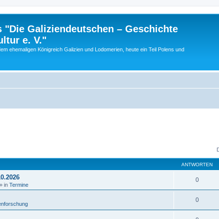
 "Die Galiziendeutschen – Geschichte
tur e. V."
dem ehemaligen Königreich Galizien und Lodomerien, heute ein Teil Polens und
ANTWORTEN
10.2026
0
» in
Termine
0
enforschung