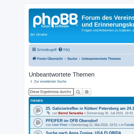
Forum des Vereins
und Erinnerungskul
Fragen und Antworten zu Galizien, 
der Ukraine
Schnellzugriff
FAQ
Foren-Übersicht
Suche
Unbeantwortete Themen
Unbeantwortete Themen
Zur erweiterten Suche
Suche
Erweiterte Suche
THEMEN
25. Galiziertreffen in Kütten/ Petersberg am 24.
von
Bernd Serwatka
»
Donnerstag 30. Juli 2026, 19:43
PFEIFER im OFB Obersdorf
von
Uwe-Peter
»
Donnerstag 21. Mai 2026, 18:51
» in
Famili
Suche nach Anna Zuniga, USA FLORIDA