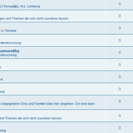
0
d (Ternopillja), Krs. Lemberg
0
gen und Themen die sich nicht zuordnen lassen
0
 in
Termine
0
ilienforschung
Skomorokhy
0
enforschung
0
e
0
ne
0
ung
0
 eingegebene Orte und Familien bitte hier eingeben. Ort wird dann
0
nd Themen die sich nicht zuordnen lassen
0
hung