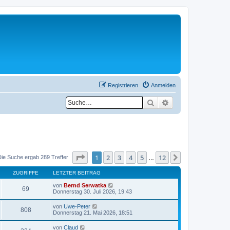
Registrieren
Anmelden
Suche
Erweiterte Suche
Seite
1
von
12
1
2
3
4
5
12
Nächste
Die Suche ergab 289 Treffer
…
ZUGRIFFE
LETZTER BEITRAG
von
Bernd Serwatka
69
Donnerstag 30. Juli 2026, 19:43
von
Uwe-Peter
808
Donnerstag 21. Mai 2026, 18:51
von
Claud