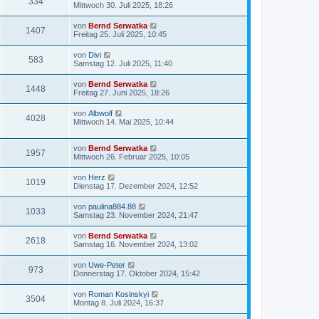
334
Mittwoch 30. Juli 2025, 18:26
von
Bernd Serwatka
1407
Freitag 25. Juli 2025, 10:45
von
Divi
583
Samstag 12. Juli 2025, 11:40
von
Bernd Serwatka
1448
Freitag 27. Juni 2025, 18:26
von
Albwolf
4028
Mittwoch 14. Mai 2025, 10:44
von
Bernd Serwatka
1957
Mittwoch 26. Februar 2025, 10:05
von
Herz
1019
Dienstag 17. Dezember 2024, 12:52
von
paulina884.88
1033
Samstag 23. November 2024, 21:47
von
Bernd Serwatka
2618
Samstag 16. November 2024, 13:02
von
Uwe-Peter
973
Donnerstag 17. Oktober 2024, 15:42
von
Roman Kosinskyi
3504
Montag 8. Juli 2024, 16:37