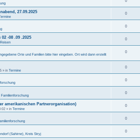
0
hung
nnabend, 27.09.2025
0
Termine
0
ng
02 -08 .09 .2025
0
Reisen
0
ngegebene Orte und Familien bitte hier eingeben. Ort wird dann erstellt
0
5
» in
Termine
0
nforschung
0
n
Familienforschung
rer amerikanischen Partnerorganisation)
0
3:02
» in
Termine
0
amilienforschung
0
ndorf (Sahirne), Kreis Stryj