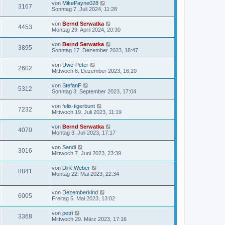
von
MikePayne028
3167
Sonntag 7. Juli 2024, 11:28
von
Bernd Serwatka
4453
Montag 29. April 2024, 20:30
von
Bernd Serwatka
3895
Sonntag 17. Dezember 2023, 18:47
von
Uwe-Peter
2602
Mittwoch 6. Dezember 2023, 16:20
von
StefanF
5312
Sonntag 3. September 2023, 17:04
von
felix-tigerbunt
7232
Mittwoch 19. Juli 2023, 11:19
von
Bernd Serwatka
4070
Montag 3. Juli 2023, 17:17
von
Sandi
3016
Mittwoch 7. Juni 2023, 23:39
von
Dirk Weber
8841
Montag 22. Mai 2023, 22:34
von
Dezemberkind
6005
Freitag 5. Mai 2023, 13:02
von
petri
3368
Mittwoch 29. März 2023, 17:16