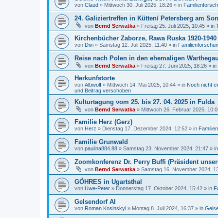
von
Claud
»
Mittwoch 30. Juli 2025, 18:26
» in
Familienforsc
24. Galiziertreffen in Kütten/ Petersberg am So
von
Bernd Serwatka
»
Freitag 25. Juli 2025, 10:45
» in
Kirchenbücher Zaborze, Rawa Ruska 1920-1940
von
Divi
»
Samstag 12. Juli 2025, 11:40
» in
Familienforschu
Reise nach Polen in den ehemaligen Warthegau 
von
Bernd Serwatka
»
Freitag 27. Juni 2025, 18:26
» in
Herkunfstorte
von
Albwolf
»
Mittwoch 14. Mai 2025, 10:44
» in
Noch nicht ei
und Beitrag verschoben
Kulturtagung vom 25. bis 27. 04. 2025 in Fulda
von
Bernd Serwatka
»
Mittwoch 26. Februar 2025, 10:0
Familie Herz (Gerz)
von
Herz
»
Dienstag 17. Dezember 2024, 12:52
» in
Familie
Familie Grunwald
von
paulina884.88
»
Samstag 23. November 2024, 21:47
» i
Zoomkonferenz Dr. Perry Buffi (Präsident unse
von
Bernd Serwatka
»
Samstag 16. November 2024, 1
GÖHRES in Ugartsthal
von
Uwe-Peter
»
Donnerstag 17. Oktober 2024, 15:42
» in
F
Gelsendorf AI
von
Roman Kosinskyi
»
Montag 8. Juli 2024, 16:37
» in
Gelse