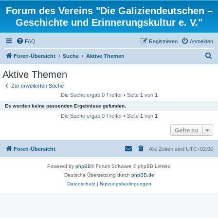
Forum des Vereins "Die Galiziendeutschen –
Geschichte und Erinnerungskultur e. V."
FAQ
Registrieren
Anmelden
S
Foren-Übersicht
Suche
Aktive Themen
u
Aktive Themen
c
Zur erweiterten Suche
h
Die Suche ergab 0 Treffer • Seite
1
von
1
e
Es wurden keine passenden Ergebnisse gefunden.
Die Suche ergab 0 Treffer • Seite
1
von
1
Gehe zu
Foren-Übersicht
Alle Zeiten sind
UTC+02:00
Powered by
phpBB
® Forum Software © phpBB Limited
Deutsche Übersetzung durch
phpBB.de
Datenschutz
|
Nutzungsbedingungen