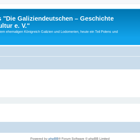
 "Die Galiziendeutschen – Geschichte
tur e. V."
dem ehemaligen Königreich Galizien und Lodomerien, heute ein Teil Polens und
Powered by
phpBB
® Forum Software © phpBB Limited