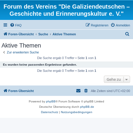
Forum des Vereins "Die Galiziendeutschen –
Geschichte und Erinnerungskultur e. V."
FAQ
Registrieren
Anmelden
S
Foren-Übersicht
Suche
Aktive Themen
u
Aktive Themen
c
Zur erweiterten Suche
h
Die Suche ergab 0 Treffer • Seite
1
von
1
e
Es wurden keine passenden Ergebnisse gefunden.
Die Suche ergab 0 Treffer • Seite
1
von
1
Gehe zu
Foren-Übersicht
Alle Zeiten sind
UTC+02:00
Powered by
phpBB
® Forum Software © phpBB Limited
Deutsche Übersetzung durch
phpBB.de
Datenschutz
|
Nutzungsbedingungen