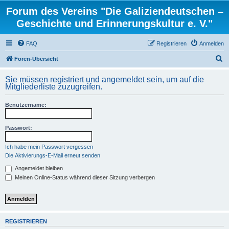
Forum des Vereins "Die Galiziendeutschen –
Geschichte und Erinnerungskultur e. V."
FAQ
Registrieren
Anmelden
S
Foren-Übersicht
u
Sie müssen registriert und angemeldet sein, um auf die
c
Mitgliederliste zuzugreifen.
h
Benutzername:
e
Passwort:
Ich habe mein Passwort vergessen
Die Aktivierungs-E-Mail erneut senden
Angemeldet bleiben
Meinen Online-Status während dieser Sitzung verbergen
REGISTRIEREN