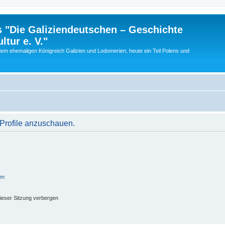
 "Die Galiziendeutschen – Geschichte
tur e. V."
dem ehemaligen Königreich Galizien und Lodomerien, heute ein Teil Polens und
 Profile anzuschauen.
en
ieser Sitzung verbergen