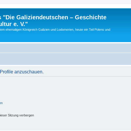
 "Die Galiziendeutschen – Geschichte
tur e. V."
dem ehemaligen Königreich Galizien und Lodomerien, heute ein Teil Polens und
 Profile anzuschauen.
en
ieser Sitzung verbergen