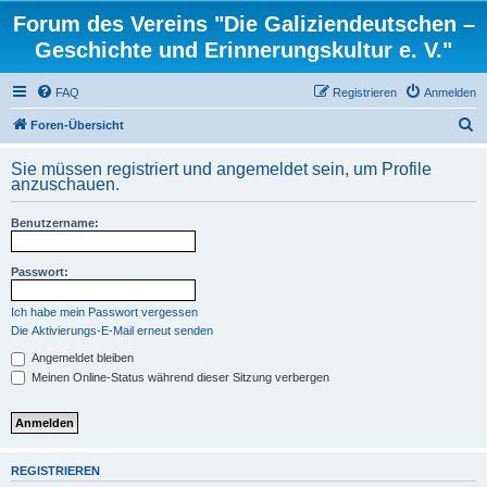
Forum des Vereins "Die Galiziendeutschen –
Geschichte und Erinnerungskultur e. V."
FAQ
Registrieren
Anmelden
S
Foren-Übersicht
u
Sie müssen registriert und angemeldet sein, um Profile
c
anzuschauen.
h
Benutzername:
e
Passwort:
Ich habe mein Passwort vergessen
Die Aktivierungs-E-Mail erneut senden
Angemeldet bleiben
Meinen Online-Status während dieser Sitzung verbergen
REGISTRIEREN