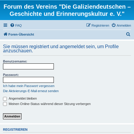
Forum des Vereins "Die Galiziendeutschen –
Geschichte und Erinnerungskultur e. V."
FAQ
Registrieren
Anmelden
S
Foren-Übersicht
u
Sie müssen registriert und angemeldet sein, um Profile
c
anzuschauen.
h
Benutzername:
e
Passwort:
Ich habe mein Passwort vergessen
Die Aktivierungs-E-Mail erneut senden
Angemeldet bleiben
Meinen Online-Status während dieser Sitzung verbergen
REGISTRIEREN